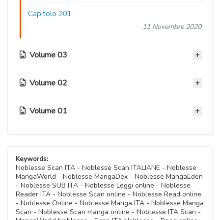
Capitolo 201
11 Novembre 2020
Volume 03
Volume 02
Capitolo 200
11 Novembre 2020
Volume 01
Capitolo 154
Capitolo 199
11 Novembre 2020
11 Novembre 2020
Capitolo 92
Capitolo 153
11 Novembre 2020
Capitolo 198
Keywords:
11 Novembre 2020
Noblesse Scan ITA - Noblesse Scan ITALIANE - Noblesse
11 Novembre 2020
MangaWorld - Noblesse MangaDex - Noblesse MangaEden
Capitolo 91
- Noblesse SUB ITA - Noblesse Leggi online - Noblesse
Capitolo 152
11 Novembre 2020
Reader ITA - Noblesse Scan online - Noblesse Read online
Capitolo 197
11 Novembre 2020
- Noblesse Online - Noblesse Manga ITA - Noblesse Manga
11 Novembre 2020
Scan - Noblesse Scan manga online - Noblesse ITA Scan -
Capitolo 90