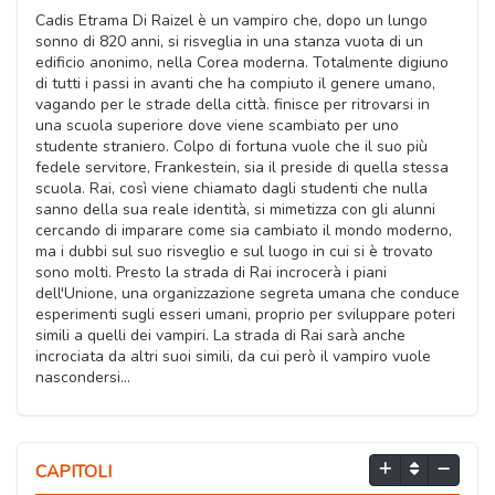
Cadis Etrama Di Raizel è un vampiro che, dopo un lungo
sonno di 820 anni, si risveglia in una stanza vuota di un
edificio anonimo, nella Corea moderna. Totalmente digiuno
di tutti i passi in avanti che ha compiuto il genere umano,
vagando per le strade della città. finisce per ritrovarsi in
una scuola superiore dove viene scambiato per uno
studente straniero. Colpo di fortuna vuole che il suo più
fedele servitore, Frankestein, sia il preside di quella stessa
scuola. Rai, così viene chiamato dagli studenti che nulla
sanno della sua reale identità, si mimetizza con gli alunni
cercando di imparare come sia cambiato il mondo moderno,
ma i dubbi sul suo risveglio e sul luogo in cui si è trovato
sono molti. Presto la strada di Rai incrocerà i piani
dell'Unione, una organizzazione segreta umana che conduce
esperimenti sugli esseri umani, proprio per sviluppare poteri
simili a quelli dei vampiri. La strada di Rai sarà anche
incrociata da altri suoi simili, da cui però il vampiro vuole
nascondersi...
CAPITOLI