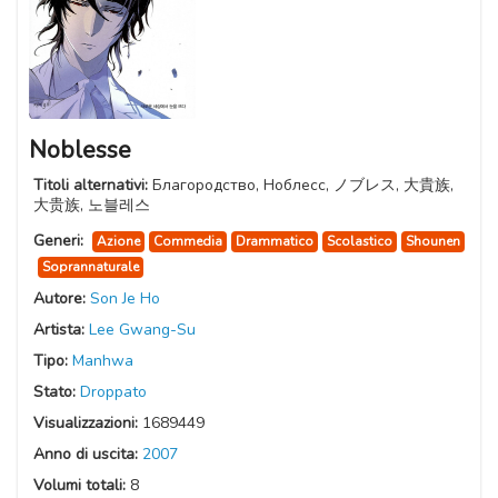
Noblesse
Titoli alternativi:
Благородство, Ноблесс, ノブレス, 大貴族,
大贵族, 노블레스
Generi:
Azione
Commedia
Drammatico
Scolastico
Shounen
Soprannaturale
Autore:
Son Je Ho
Artista:
Lee Gwang-Su
Tipo:
Manhwa
Stato:
Droppato
Visualizzazioni:
1689449
Anno di uscita:
2007
Volumi totali:
8