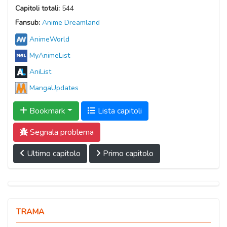
Capitoli totali:
544
Fansub:
Anime Dreamland
AnimeWorld
MyAnimeList
AniList
MangaUpdates
Bookmark
Lista capitoli
Segnala problema
Ultimo capitolo
Primo capitolo
TRAMA