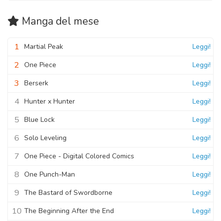
Capitolo 145
11 Novembre 2020
Capitolo 190
11 Novembre 2020
Manga
del mese
11 Novembre 2020
Capitolo 83
Capitolo 144
1
11 Novembre 2020
Martial Peak
Leggi!
Capitolo 189
11 Novembre 2020
11 Novembre 2020
2
One Piece
Leggi!
Capitolo 82
Capitolo 143
3
11 Novembre 2020
Berserk
Leggi!
Capitolo 188
11 Novembre 2020
11 Novembre 2020
4
Hunter x Hunter
Leggi!
Capitolo 81
Capitolo 142
5
11 Novembre 2020
Blue Lock
Leggi!
Capitolo 187
11 Novembre 2020
6
11 Novembre 2020
Solo Leveling
Leggi!
Capitolo 80
Capitolo 141
7
One Piece - Digital Colored Comics
Leggi!
11 Novembre 2020
Capitolo 186
11 Novembre 2020
8
11 Novembre 2020
One Punch-Man
Leggi!
Capitolo 79
Capitolo 140
9
The Bastard of Swordborne
Leggi!
11 Novembre 2020
Capitolo 185
11 Novembre 2020
10
11 Novembre 2020
The Beginning After the End
Leggi!
Capitolo 78