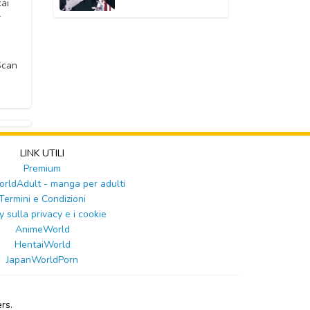
kai
2020
-
2020
2020
2020
2020
2020
2020
2020
Scan
2020
2020
2020
2020
2020
2020
LINK UTILI
Premium
2020
ldAdult - manga per adulti
Termini e Condizioni
y sulla privacy e i cookie
AnimeWorld
HentaiWorld
JapanWorldPorn
rs.