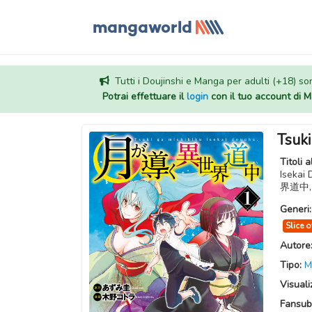
Tutti i Doujinshi e Manga per adulti (+18) sono
Potrai effettuare il
login
con il tuo account di
Tsuki
Titoli a
Isekai
界道中
Generi
Slice o
Autore
Tipo:
M
Visuali
Fansub