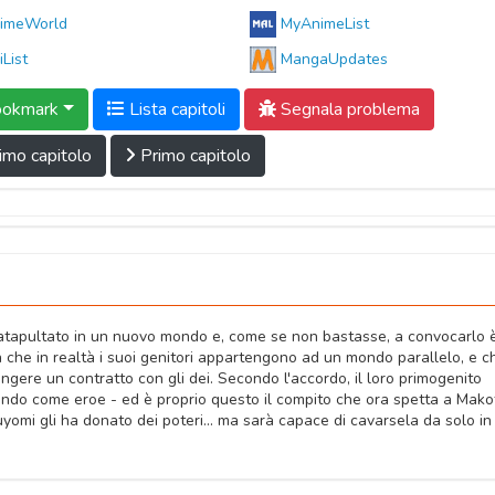
imeWorld
MyAnimeList
iList
MangaUpdates
okmark
Lista capitoli
Segnala problema
imo capitolo
Primo capitolo
o catapultato in un nuovo mondo e, come se non bastasse, a convocarlo 
la che in realtà i suoi genitori appartengono ad un mondo parallelo, e c
gere un contratto con gli dei. Secondo l'accordo, il loro primogenito
ndo come eroe - ed è proprio questo il compito che ora spetta a Mako
kuyomi gli ha donato dei poteri... ma sarà capace di cavarsela da solo in