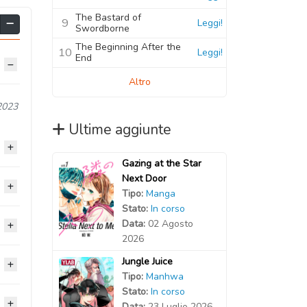
The Bastard of
9
Leggi!
Swordborne
The Beginning After the
10
Leggi!
End
Altro
2023
Ultime aggiunte
Gazing at the Star
Next Door
2023
Tipo:
Manga
Stato:
In corso
2023
Data:
02 Agosto
2022
2026
2022
Jungle Juice
2021
2021
Tipo:
Manhwa
2022
Stato:
In corso
2021
2021
Data:
23 Luglio 2026
2020