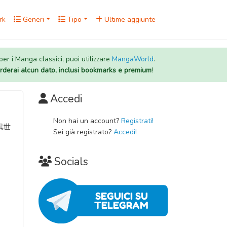
rk
Generi
Tipo
Ultime aggiunte
 per i Manga classici, puoi utilizzare
MangaWorld
.
rderai alcun dato, inclusi bookmarks e premium
!
Accedi
Non hai un account?
Registrati!
く異世
Sei già registrato?
Accedi!
Socials