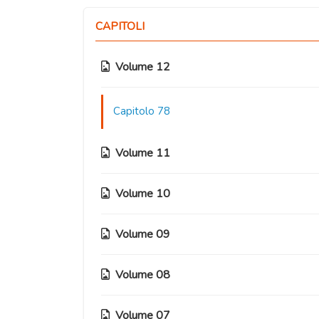
CAPITOLI
Volume 12
Capitolo 78
Volume 11
Volume 10
Capitolo 77
Capitolo 76
Volume 09
Capitolo 70
Capitolo 75
Capitolo 69
Volume 08
Capitolo 63
Capitolo 74
Capitolo 68
Capitolo 62
Volume 07