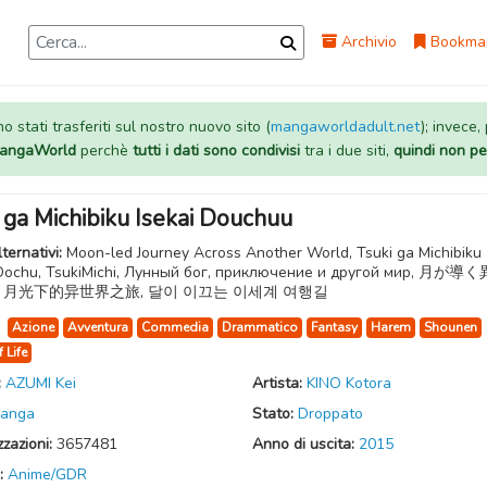
Archivio
Bookma
 stati trasferiti sul nostro nuovo sito (
mangaworldadult.net
); invece,
 MangaWorld
perchè
tutti i dati sono condivisi
tra i due siti,
quindi non pe
 ga Michibiku Isekai Douchuu
lternativi:
Moon-led Journey Across Another World, Tsuki ga Michibiku
 Dochu, TsukiMichi, Лунный бог, приключение и другой мир, 月が導
, 月光下的异世界之旅, 달이 이끄는 이세계 여행길
:
Azione
Avventura
Commedia
Drammatico
Fantasy
Harem
Shounen
f Life
:
AZUMI Kei
Artista:
KINO Kotora
anga
Stato:
Droppato
zzazioni:
3657481
Anno di uscita:
2015
:
Anime/GDR