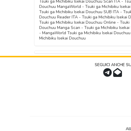
Tsuki ga Michibiku Isekai Douchuu Scan ITA - Tsu
Capitolo 29
Douchuu MangaWorld - Tsuki ga Michibiku Iseka
Capitolo 23
Capitolo 17
Capitolo 11
Tsuki ga Michibiku Isekai Douchuu SUB ITA - Tsuki
Capitolo 05
Douchuu Reader ITA - Tsuki ga Michibiku Isekai 
Capitolo 22
Tsuki ga Michibiku Isekai Douchuu Online - Tsuki
Capitolo 16
Capitolo 10
Douchuu Manga Scan - Tsuki ga Michibiku Isekai
Capitolo 04
- MangaWorld Tsuki ga Michibiku Isekai Douchuu 
Capitolo 15
Michibiku Isekai Douchuu
Capitolo 09
Capitolo 03
Capitolo 08
Capitolo 02
SEGUICI ANCHE S
Capitolo 01
Al