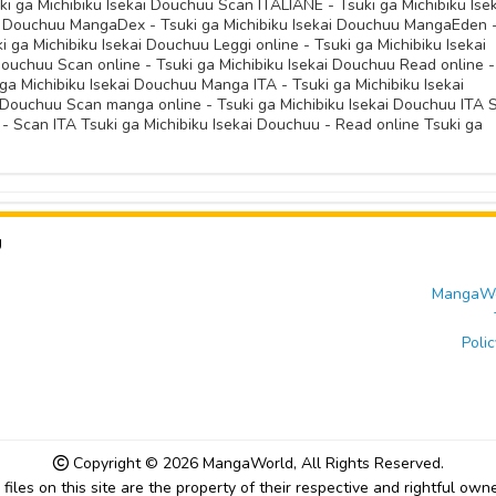
ki ga Michibiku Isekai Douchuu Scan ITALIANE - Tsuki ga Michibiku Ise
11 Novembre 
i Douchuu MangaDex - Tsuki ga Michibiku Isekai Douchuu MangaEden 
11 Novembre 
11 Novembre 
11 Novembre 
 ga Michibiku Isekai Douchuu Leggi online - Tsuki ga Michibiku Isekai
11 Novembre 
Douchuu Scan online - Tsuki ga Michibiku Isekai Douchuu Read online -
11 Novembre 
 ga Michibiku Isekai Douchuu Manga ITA - Tsuki ga Michibiku Isekai
11 Novembre 
11 Novembre 
 Douchuu Scan manga online - Tsuki ga Michibiku Isekai Douchuu ITA 
11 Novembre 
- Scan ITA Tsuki ga Michibiku Isekai Douchuu - Read online Tsuki ga
11 Novembre 
11 Novembre 
11 Novembre 
11 Novembre 
11 Novembre 
U
11 Novembre 
MangaWor
Polic
Copyright © 2026
MangaWorld
, All Rights Reserved.
l files on this site are the property of their respective and rightful owne