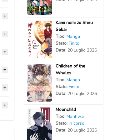
2022
2021
2021
2020
2020
Kami nomi zo Shiru
2022
2021
2021
Sekai
2020
2020
2020
Tipo:
Manga
2022
2021
2021
Stato:
Finito
2020
2020
Data:
20 Luglio 2026
2020
2020
2021
2020
2020
2020
Children of the
2020
2020
2020
Whales
2020
2020
2020
Tipo:
Manga
2020
2020
2020
Stato:
Finito
2020
2020
Data:
20 Luglio 2026
2020
2020
2020
2020
2020
2020
2020
Moonchild
2020
2020
Tipo:
Manhwa
2020
2020
2020
Stato:
In corso
2020
2020
2020
Data:
20 Luglio 2026
2020
2020
2020
2020