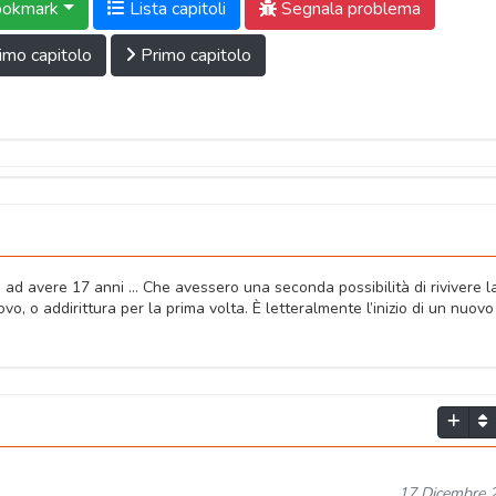
okmark
Lista capitoli
Segnala problema
imo capitolo
Primo capitolo
ad avere 17 anni … Che avessero una seconda possibilità di rivivere l
o, o addirittura per la prima volta. È letteralmente l’inizio di un nuovo
17 Dicembre 