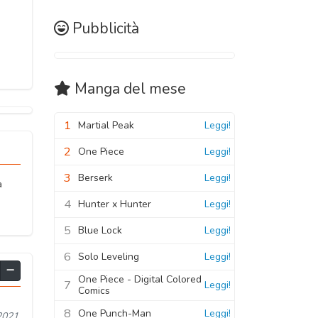
Pubblicità
Manga
del mese
1
Martial Peak
Leggi!
2
One Piece
Leggi!
3
Berserk
Leggi!
a
4
Hunter x Hunter
Leggi!
5
Blue Lock
Leggi!
6
Solo Leveling
Leggi!
One Piece - Digital Colored
7
Leggi!
Comics
8
One Punch-Man
Leggi!
2021