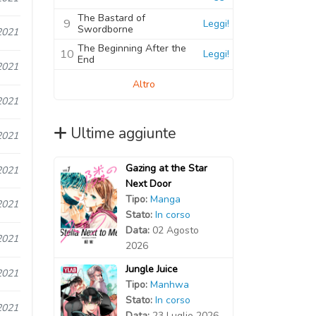
The Bastard of
9
Leggi!
Swordborne
2021
The Beginning After the
10
Leggi!
End
2021
Altro
2021
Ultime aggiunte
2021
Gazing at the Star
2021
Next Door
Tipo:
Manga
2021
Stato:
In corso
Data:
02 Agosto
2021
2026
Jungle Juice
2021
Tipo:
Manhwa
Stato:
In corso
2021
Data:
23 Luglio 2026