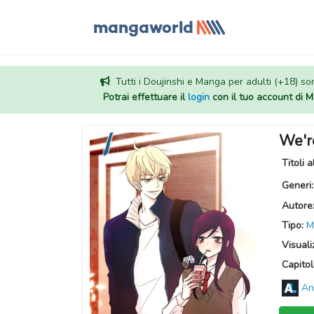
Tutti i Doujinshi e Manga per adulti (+18) sono
Potrai effettuare il
login
con il tuo account di
We're
Titoli a
Generi
Autore
Tipo:
M
Visuali
Capitoli
An