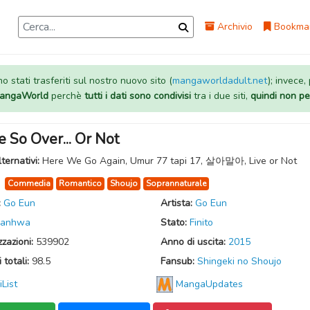
Archivio
Bookma
 stati trasferiti sul nostro nuovo sito (
mangaworldadult.net
); invece,
 MangaWorld
perchè
tutti i dati sono condivisi
tra i due siti,
quindi non pe
 So Over... Or Not
lternativi:
Here We Go Again, Umur 77 tapi 17, 살아말아, Live or Not
:
Commedia
Romantico
Shoujo
Soprannaturale
:
Go Eun
Artista:
Go Eun
anhwa
Stato:
Finito
zzazioni:
539902
Anno di uscita:
2015
 totali:
98.5
Fansub:
Shingeki no Shoujo
iList
MangaUpdates