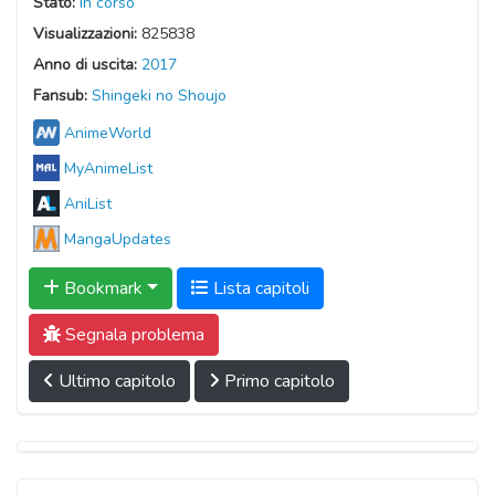
Stato:
In corso
Visualizzazioni:
825838
Anno di uscita:
2017
Fansub:
Shingeki no Shoujo
AnimeWorld
MyAnimeList
AniList
MangaUpdates
Bookmark
Lista capitoli
Segnala problema
Ultimo capitolo
Primo capitolo