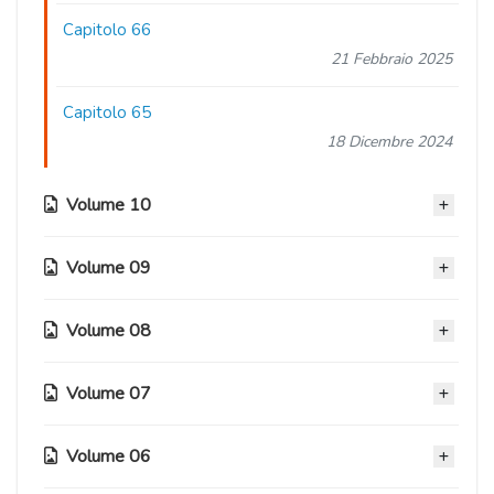
Capitolo 66
21 Febbraio 2025
Capitolo 65
18 Dicembre 2024
Volume 10
Volume 09
Capitolo 64
17 Ottobre 2024
Volume 08
Capitolo 57
Capitolo 63
01 Febbraio 2024
11 Ottobre 2024
Volume 07
Capitolo 50
Capitolo 56
01 Luglio 2023
Capitolo 62
23 Gennaio 2024
Volume 06
Capitolo 41
20 Luglio 2024
Capitolo 49
14 Ottobre 2021