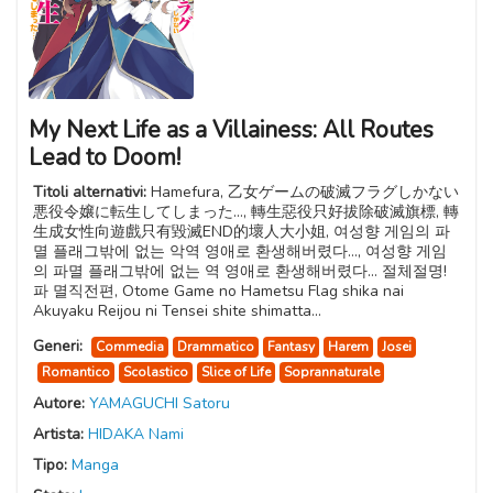
My Next Life as a Villainess: All Routes
Lead to Doom!
Titoli alternativi:
Hamefura, 乙女ゲームの破滅フラグしかない
悪役令嬢に転生してしまった…, 轉生惡役只好拔除破滅旗標, 轉
生成女性向遊戲只有毀滅END的壞人大小姐, 여성향 게임의 파
멸 플래그밖에 없는 악역 영애로 환생해버렸다…, 여성향 게임
의 파멸 플래그밖에 없는 역 영애로 환생해버렸다... 절체절명!
파 멸직전편, Otome Game no Hametsu Flag shika nai
Akuyaku Reijou ni Tensei shite shimatta...
Generi:
Commedia
Drammatico
Fantasy
Harem
Josei
Romantico
Scolastico
Slice of Life
Soprannaturale
Autore:
YAMAGUCHI Satoru
Artista:
HIDAKA Nami
Tipo:
Manga