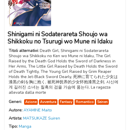
Shinigami ni Sodaterareta Shoujo wa
Shikkoku no Tsurugi wo Mune ni Idaku
Titoli alternativi:
Death Girl, Shinigami ni Sodaterareta
Shoujo wa Shikkoku no Ken wo Mune ni Idaku, The Girl
Raised by the Death God Holds the Sword of Darkness in
Her Arms, The Little Girl Raised by Death Holds the Sword
of Death Tightly, The Young Girl Raised by Grim Reaper
Holds the Jet-Black Sword Dearly, 死神に育てられた少女は
漆黒の剣を胸に抱く, 被死神抚养的少女怀抱漆黑之剑, 사신에
게 길러진 소녀는 칠흑의 검을 가슴에 품는다, La ragazza
allevata dalla morte
Generi:
Azione
Avventura
Fantasy
Romantico
Seinen
Autore:
AYAMINE Maito
Artista:
MATSUKAZE Suiren
Tipo:
Manga