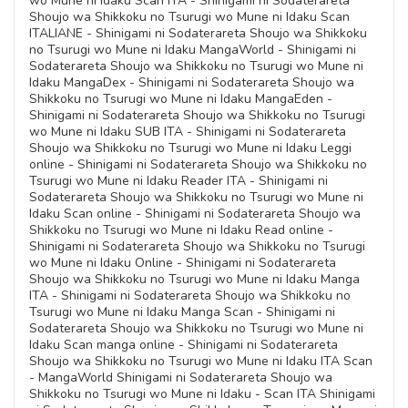
wo Mune ni Idaku Scan ITA - Shinigami ni Sodaterareta
Capitolo 04
Shoujo wa Shikkoku no Tsurugi wo Mune ni Idaku Scan
11 Novembre 2020
ITALIANE - Shinigami ni Sodaterareta Shoujo wa Shikkoku
no Tsurugi wo Mune ni Idaku MangaWorld - Shinigami ni
Sodaterareta Shoujo wa Shikkoku no Tsurugi wo Mune ni
Capitolo 03
Idaku MangaDex - Shinigami ni Sodaterareta Shoujo wa
11 Novembre 2020
Shikkoku no Tsurugi wo Mune ni Idaku MangaEden -
Shinigami ni Sodaterareta Shoujo wa Shikkoku no Tsurugi
wo Mune ni Idaku SUB ITA - Shinigami ni Sodaterareta
Capitolo 02
Shoujo wa Shikkoku no Tsurugi wo Mune ni Idaku Leggi
11 Novembre 2020
online - Shinigami ni Sodaterareta Shoujo wa Shikkoku no
Tsurugi wo Mune ni Idaku Reader ITA - Shinigami ni
Sodaterareta Shoujo wa Shikkoku no Tsurugi wo Mune ni
Capitolo 01
Idaku Scan online - Shinigami ni Sodaterareta Shoujo wa
Shikkoku no Tsurugi wo Mune ni Idaku Read online -
11 Novembre 2020
Shinigami ni Sodaterareta Shoujo wa Shikkoku no Tsurugi
wo Mune ni Idaku Online - Shinigami ni Sodaterareta
Shoujo wa Shikkoku no Tsurugi wo Mune ni Idaku Manga
ITA - Shinigami ni Sodaterareta Shoujo wa Shikkoku no
Tsurugi wo Mune ni Idaku Manga Scan - Shinigami ni
Sodaterareta Shoujo wa Shikkoku no Tsurugi wo Mune ni
Idaku Scan manga online - Shinigami ni Sodaterareta
Shoujo wa Shikkoku no Tsurugi wo Mune ni Idaku ITA Scan
- MangaWorld Shinigami ni Sodaterareta Shoujo wa
Shikkoku no Tsurugi wo Mune ni Idaku - Scan ITA Shinigami