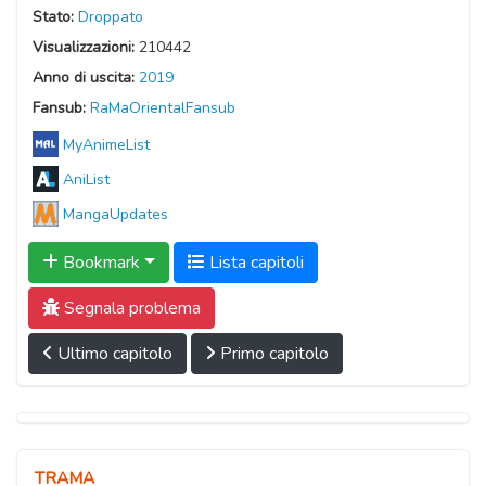
Stato:
Droppato
Visualizzazioni:
210442
Anno di uscita:
2019
Fansub:
RaMaOrientalFansub
MyAnimeList
AniList
MangaUpdates
Bookmark
Lista capitoli
Segnala problema
Ultimo capitolo
Primo capitolo
TRAMA