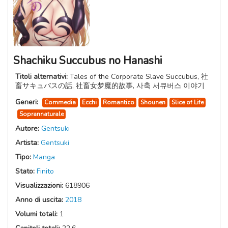
Shachiku Succubus no Hanashi
Titoli alternativi:
Tales of the Corporate Slave Succubus, 社
畜サキュバスの話, 社畜女梦魔的故事, 사축 서큐버스 이야기
Generi:
Commedia
Ecchi
Romantico
Shounen
Slice of Life
Soprannaturale
Autore:
Gentsuki
Artista:
Gentsuki
Tipo:
Manga
Stato:
Finito
Visualizzazioni:
618906
Anno di uscita:
2018
Volumi totali:
1