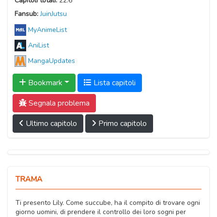
Capitoli totali:
22.6
Fansub:
JuinJutsu
MyAnimeList
AniList
MangaUpdates
Bookmark
Lista capitoli
Segnala problema
Ultimo capitolo
Primo capitolo
TRAMA
Ti presento Lily. Come succube, ha il compito di trovare ogni
giorno uomini, di prendere il controllo dei loro sogni per