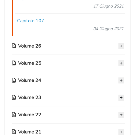
17 Giugno 2021
Capitolo 107
04 Giugno 2021
Volume 26
Volume 25
Capitolo 106
24 Aprile 2021
Volume 24
Capitolo 102
Capitolo 105
19 Novembre 2020
18 Febbraio 2021
Volume 23
Capitolo 98
Capitolo 101
11 Novembre 2020
Capitolo 104
11 Novembre 2020
Volume 22
Capitolo 94
19 Gennaio 2021
Capitolo 97
11 Novembre 2020
Capitolo 100
11 Novembre 2020
Volume 21
Capitolo 103
Capitolo 90