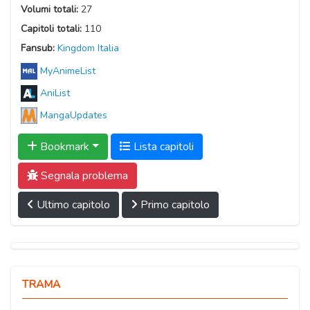
Volumi totali:
27
Capitoli totali:
110
Fansub:
Kingdom Italia
MyAnimeList
AniList
MangaUpdates
Bookmark
Lista capitoli
Segnala problema
Ultimo capitolo
Primo capitolo
TRAMA