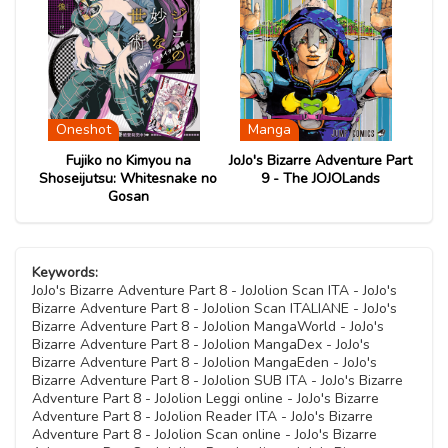
11 Novembre 2020
Capitolo 06
11 Novembre 2020
11 Novembre 2020
Capitolo 02
11 Novembre 2020
Oneshot
Manga
Capitolo 01
 Part
Fujiko no Kimyou na
JoJo's Bizarre Adventure Part
JoJo
11 Novembre 2020
ored)
Shoseijutsu: Whitesnake no
9 - The JOJOLands
Gosan
Keywords:
JoJo's Bizarre Adventure Part 8 - JoJolion Scan ITA - JoJo's
Bizarre Adventure Part 8 - JoJolion Scan ITALIANE - JoJo's
Bizarre Adventure Part 8 - JoJolion MangaWorld - JoJo's
Bizarre Adventure Part 8 - JoJolion MangaDex - JoJo's
Bizarre Adventure Part 8 - JoJolion MangaEden - JoJo's
Bizarre Adventure Part 8 - JoJolion SUB ITA - JoJo's Bizarre
Adventure Part 8 - JoJolion Leggi online - JoJo's Bizarre
Adventure Part 8 - JoJolion Reader ITA - JoJo's Bizarre
Adventure Part 8 - JoJolion Scan online - JoJo's Bizarre