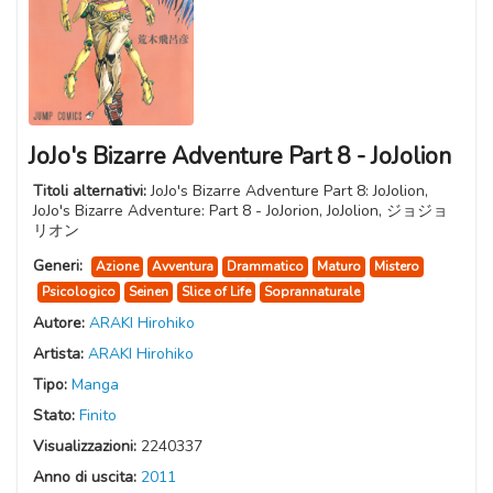
JoJo's Bizarre Adventure Part 8 - JoJolion
Titoli alternativi:
JoJo's Bizarre Adventure Part 8: JoJolion,
JoJo's Bizarre Adventure: Part 8 - JoJorion, JoJolion, ジョジョ
リオン
Generi:
Azione
Avventura
Drammatico
Maturo
Mistero
Psicologico
Seinen
Slice of Life
Soprannaturale
Autore:
ARAKI Hirohiko
Artista:
ARAKI Hirohiko
Tipo:
Manga
Stato:
Finito
Visualizzazioni:
2240337
Anno di uscita:
2011