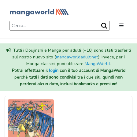
Tutti i Doujinshi e Manga per adulti (+18) sono stati trasferiti
sul nostro nuovo sito (
mangaworldadult.net
); invece, per i
Manga classici, puoi utilizzare
MangaWorld
.
Potrai effettuare il
login
con il tuo account di MangaWorld
perchè
tutti i dati sono condivisi
tra i due siti,
quindi non
perderai alcun dato, inclusi bookmarks e premium
!