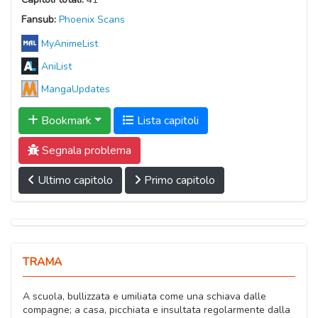
Fansub:
Phoenix Scans
MyAnimeList
AniList
MangaUpdates
Bookmark
Lista capitoli
Segnala problema
Ultimo capitolo
Primo capitolo
TRAMA
A scuola, bullizzata e umiliata come una schiava dalle
compagne; a casa, picchiata e insultata regolarmente dalla