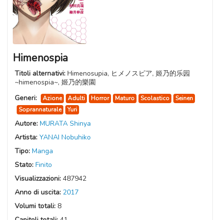
Himenospia
Titoli alternativi:
Himenosupia, ヒメノスピア, 姬乃的乐园
~himenospia~, 姬乃的樂園
Generi:
Azione
Adulti
Horror
Maturo
Scolastico
Seinen
Soprannaturale
Yuri
Autore:
MURATA Shinya
Artista:
YANAI Nobuhiko
Tipo:
Manga
Stato:
Finito
Visualizzazioni:
487942
Anno di uscita:
2017
Volumi totali:
8
Capitoli totali:
41