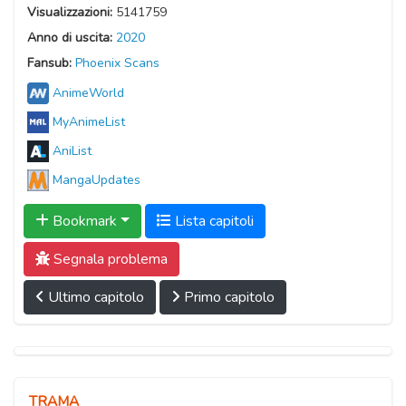
Visualizzazioni:
5141759
Anno di uscita:
2020
Fansub:
Phoenix Scans
AnimeWorld
MyAnimeList
AniList
MangaUpdates
Bookmark
Lista capitoli
Segnala problema
Ultimo capitolo
Primo capitolo
TRAMA