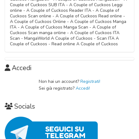
Capitolo 13
25 Luglio 2021
11 Novembre 2020
11 Novembre 2020
Capitolo 54
Couple of Cuckoos SUB ITA - A Couple of Cuckoos Leggi
Capitolo 21
10 Gennaio 2021
11 Novembre 2020
Capitolo 62
online - A Couple of Cuckoos Reader ITA - A Couple of
Capitolo 29
13 Marzo 2021
11 Novembre 2020
Capitolo 71
Cuckoos Scan online - A Couple of Cuckoos Read online -
Capitolo 37
Capitolo 04
15 Maggio 2021
11 Novembre 2020
A Couple of Cuckoos Online - A Couple of Cuckoos Manga
Capitolo 45
Capitolo 12
18 Luglio 2021
11 Novembre 2020
11 Novembre 2020
ITA - A Couple of Cuckoos Manga Scan - A Couple of
Capitolo 53
Capitolo 20
27 Dicembre 2020
11 Novembre 2020
Cuckoos Scan manga online - A Couple of Cuckoos ITA
Capitolo 61
Capitolo 28
05 Marzo 2021
11 Novembre 2020
Scan - MangaWorld A Couple of Cuckoos - Scan ITA A
Capitolo 70
Capitolo 36
Capitolo 03
01 Maggio 2021
11 Novembre 2020
Couple of Cuckoos - Read online A Couple of Cuckoos
Capitolo 44
Capitolo 11
11 Luglio 2021
11 Novembre 2020
11 Novembre 2020
Capitolo 52
Capitolo 19
13 Dicembre 2020
11 Novembre 2020
Capitolo 27
26 Febbraio 2021
11 Novembre 2020
Capitolo 35
Capitolo 02
11 Novembre 2020
Accedi
Capitolo 43
Capitolo 10
11 Novembre 2020
11 Novembre 2020
Capitolo 18
05 Dicembre 2020
11 Novembre 2020
Capitolo 26
Non hai un account?
Registrati!
11 Novembre 2020
Capitolo 34
Capitolo 01
Sei già registrato?
Accedi!
11 Novembre 2020
Capitolo 09
11 Novembre 2020
11 Novembre 2020
Capitolo 17
11 Novembre 2020
Capitolo 25
Socials
11 Novembre 2020
Capitolo 00
11 Novembre 2020
Capitolo 08
11 Novembre 2020
Capitolo 16
11 Novembre 2020
11 Novembre 2020