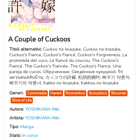
A Couple of Cuckoos
Titoli alternativi:
Cuckoo no Iinazuke, Cuckoo no Inazuke,
Cuckoo's Fiance, Cuckoo's Fiancé, Cuckoo's Forgiveness, La
prometida del cuco, Le fiancé du coucou, The Cuckoo's
Fiancé, The Cuckoo's Fiancée, The Cuckoo’s Fiance, Una
pareja de cucos, Обрученные, Сведённые кукушкой, รัก
อลวนคนสลับบ้าน, カッコウの許嫁, 杜鹃的婚约, 뻐꾸기 약혼자,
뻐꾸기의 약혼녀, Kakko no Iinazuke, Kakkou no Iinazuke
Generi:
Commedia
Harem
Romantico
Scolastico
Shounen
Slice of Life
Autore:
YOSHIKAWA Miki
Artista:
YOSHIKAWA Miki
Tipo:
Manga
Stato:
In corso