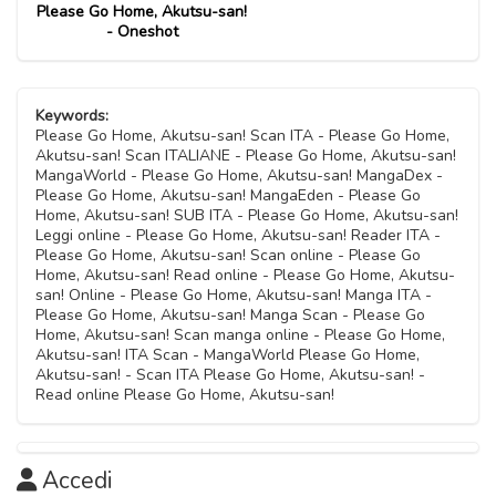
02 Febbraio 2023
Please Go Home, Akutsu-san!
Capitolo 119.5
Capitolo 45
24 Settembre 2023
19 Gennaio 2021
- Oneshot
Capitolo 63
21 Novembre 2023
05 Marzo 2021
Capitolo 81
27 Luglio 2021
Capitolo 100
Capitolo 22
04 Gennaio 2023
Capitolo 119
Capitolo 44
27 Agosto 2023
09 Gennaio 2021
Keywords:
Capitolo 62
21 Novembre 2023
05 Marzo 2021
Please Go Home, Akutsu-san! Scan ITA - Please Go Home,
Capitolo 80
06 Luglio 2021
Akutsu-san! Scan ITALIANE - Please Go Home, Akutsu-san!
Capitolo 99
Capitolo 21
04 Dicembre 2022
MangaWorld - Please Go Home, Akutsu-san! MangaDex -
Capitolo 118
Capitolo 43
27 Agosto 2023
08 Gennaio 2021
Please Go Home, Akutsu-san! MangaEden - Please Go
Capitolo 61
21 Novembre 2023
04 Marzo 2021
Home, Akutsu-san! SUB ITA - Please Go Home, Akutsu-san!
Capitolo 79
31 Maggio 2021
Leggi online - Please Go Home, Akutsu-san! Reader ITA -
Capitolo 98
Capitolo 20
27 Novembre 2022
Please Go Home, Akutsu-san! Scan online - Please Go
Capitolo 117
Capitolo 42
27 Agosto 2023
03 Gennaio 2021
Home, Akutsu-san! Read online - Please Go Home, Akutsu-
Capitolo 60
21 Novembre 2023
03 Marzo 2021
san! Online - Please Go Home, Akutsu-san! Manga ITA -
Capitolo 78
28 Maggio 2021
Please Go Home, Akutsu-san! Manga Scan - Please Go
Capitolo 97
Capitolo 19
15 Ottobre 2022
Home, Akutsu-san! Scan manga online - Please Go Home,
Capitolo 116
Capitolo 41.5
19 Agosto 2023
Akutsu-san! ITA Scan - MangaWorld Please Go Home,
03 Gennaio 2021
Capitolo 59
21 Novembre 2023
Akutsu-san! - Scan ITA Please Go Home, Akutsu-san! -
27 Febbraio 2023
Capitolo 77
Read online Please Go Home, Akutsu-san!
28 Maggio 2021
Capitolo 96
Capitolo 18
15 Ottobre 2022
Capitolo 115
Capitolo 41
06 Agosto 2023
03 Gennaio 2021
Capitolo 58
21 Novembre 2023
25 Febbraio 2021
Capitolo 76
Accedi
12 Maggio 2021
Capitolo 95
Capitolo 17