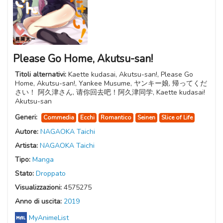
Please Go Home, Akutsu-san!
Titoli alternativi:
Kaette kudasai, Akutsu-san!, Please Go
Home, Akutsu-san!, Yankee Musume, ヤンキー娘, 帰ってくだ
さい！ 阿久津さん, 请你回去吧！阿久津同学, Kaette kudasai!
Akutsu-san
Generi:
Commedia
Ecchi
Romantico
Seinen
Slice of Life
Autore:
NAGAOKA Taichi
Artista:
NAGAOKA Taichi
Tipo:
Manga
Stato:
Droppato
Visualizzazioni:
4575275
Anno di uscita:
2019
MyAnimeList