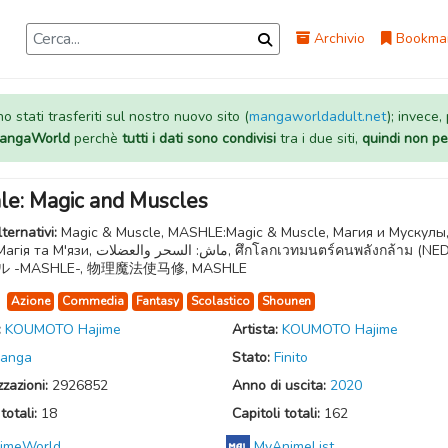
Archivio
Bookma
 stati trasferiti sul nostro nuovo sito (
mangaworldadult.net
); invece,
 MangaWorld
perchè
tutti i dati sono condivisi
tra i due siti,
quindi non pe
le: Magic and Muscles
lternativi:
Magic & Muscle, MASHLE:Magic & Muscle, Магия и Мускулы
ماش: السحر والعض, ศึกโลกเวทมนตร์คนพลังกล้าม (NED), マ
 -MASHLE-, 物理魔法使马修, MASHLE
:
Azione
Commedia
Fantasy
Scolastico
Shounen
:
KOUMOTO Hajime
Artista:
KOUMOTO Hajime
anga
Stato:
Finito
zzazioni:
2926852
Anno di uscita:
2020
totali:
18
Capitoli totali:
162
imeWorld
MyAnimeList