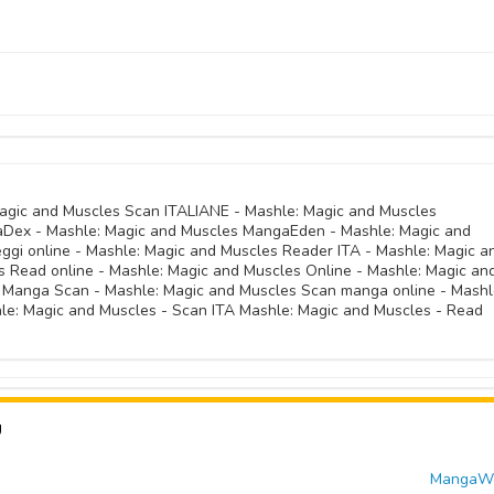
30 Settembre 
30 Settembre 
30 Settembre 
30 Settembre 
30 Settembre 
30 Settembre 
30 Settembre 
30 Settembre 
30 Settembre 
30 Settembre 
30 Settembre 
30 Settembre 
30 Settembre 
30 Settembre 
30 Settembre 
30 Settembre 
30 Settembre 
30 Settembre 
30 Settembre 
30 Settembre 
30 Settembre 
30 Settembre 
30 Settembre 
30 Settembre 
30 Settembre 
30 Settembre 
30 Settembre 
30 Settembre 
30 Settembre 
30 Settembre 
30 Settembre 
30 Settembre 
Magic and Muscles Scan ITALIANE - Mashle: Magic and Muscles
30 Settembre 
30 Settembre 
Dex - Mashle: Magic and Muscles MangaEden - Mashle: Magic and
30 Settembre 
30 Settembre 
30 Settembre 
ggi online - Mashle: Magic and Muscles Reader ITA - Mashle: Magic a
30 Settembre 
30 Settembre 
s Read online - Mashle: Magic and Muscles Online - Mashle: Magic an
30 Settembre 
30 Settembre 
 Manga Scan - Mashle: Magic and Muscles Scan manga online - Mashl
30 Settembre 
30 Settembre 
e: Magic and Muscles - Scan ITA Mashle: Magic and Muscles - Read
30 Settembre 
30 Settembre 
30 Settembre 
30 Settembre 
30 Settembre 
30 Settembre 
30 Settembre 
30 Settembre 
30 Settembre 
30 Settembre 
U
30 Settembre 
30 Settembre 
30 Settembre 
MangaWor