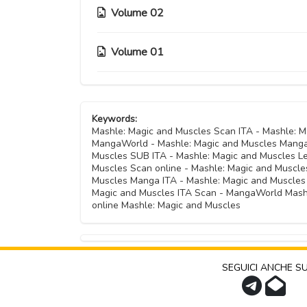
Capitolo 42
Capitolo 83
Capitolo 34
Volume 02
Capitolo 75
Capitolo 26
Capitolo 66
Capitolo 57
Capitolo 49
Capitolo 41
Capitolo 33
Capitolo 74
Capitolo 25
Volume 01
Capitolo 65
Capitolo 17
Capitolo 56
Capitolo 48
Capitolo 40
Capitolo 32
Capitolo 73
Capitolo 24
Capitolo 64
Capitolo 16
Capitolo 55
Capitolo 08
Capitolo 47
Capitolo 39
Capitolo 31
Capitolo 23
Keywords:
Capitolo 63
Capitolo 15
Capitolo 54
Capitolo 07
Mashle: Magic and Muscles Scan ITA - Mashle: 
Capitolo 46
Capitolo 38
MangaWorld - Mashle: Magic and Muscles Manga
Capitolo 30
Capitolo 22
Capitolo 14
Muscles SUB ITA - Mashle: Magic and Muscles Le
Capitolo 06
Capitolo 45
Muscles Scan online - Mashle: Magic and Muscle
Capitolo 37
Capitolo 29
Muscles Manga ITA - Mashle: Magic and Muscles
Capitolo 21
Capitolo 13
Magic and Muscles ITA Scan - MangaWorld Mashl
Capitolo 05
online Mashle: Magic and Muscles
Capitolo 36
Capitolo 28
Capitolo 20
Capitolo 12
Capitolo 04
Capitolo 27
Capitolo 19
Capitolo 11
Capitolo 03
SEGUICI ANCHE S
Capitolo 18
Capitolo 10
Capitolo 02