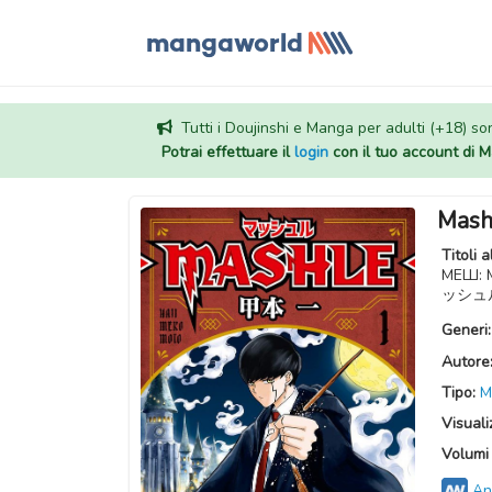
Tutti i Doujinshi e Manga per adulti (+18) sono
Potrai effettuare il
login
con il tuo account di
Mash
Titoli a
МЕШ: Магія та М'язи, لات
ッシュル
Generi
Autore
Tipo:
M
Visuali
Volumi 
An