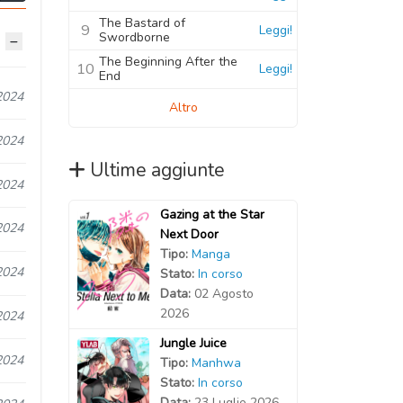
The Bastard of
9
Leggi!
Swordborne
The Beginning After the
10
Leggi!
End
2024
Altro
2024
Ultime aggiunte
2024
Gazing at the Star
2024
Next Door
Tipo:
Manga
2024
Stato:
In corso
Data:
02 Agosto
2026
2024
Jungle Juice
2024
Tipo:
Manhwa
Stato:
In corso
Data:
23 Luglio 2026