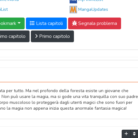
iList
MangaUpdates
okmark
Lista capitoli
Segnala problema
imo capitolo
Primo capitolo
ta per tutto. Ma nel profondo della foresta esiste un giovane che
. Non può usare la magia, ma si gode una vita tranquilla con suo padr
 corpo muscoloso lo proteggerà dagli utenti magici che sono fuori per
iano la magia non appena inizia questa anormale fantasia magica!