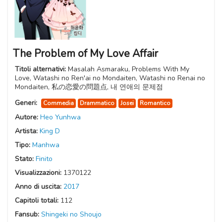
The Problem of My Love Affair
Titoli alternativi:
Masalah Asmaraku, Problems With My
Love, Watashi no Ren'ai no Mondaiten, Watashi no Renai no
Mondaiten, 私の恋愛の問題点, 내 연애의 문제점
Generi:
Commedia
Drammatico
Josei
Romantico
Autore:
Heo Yunhwa
Artista:
King D
Tipo:
Manhwa
Stato:
Finito
Visualizzazioni:
1370122
Anno di uscita:
2017
Capitoli totali:
112
Fansub:
Shingeki no Shoujo