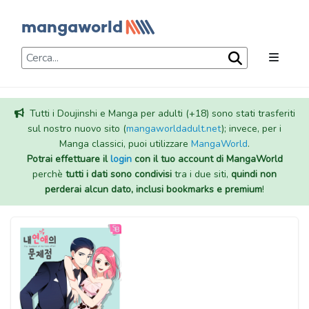
Tutti i Doujinshi e Manga per adulti (+18) sono stati trasferiti
sul nostro nuovo sito (
mangaworldadult.net
); invece, per i
Manga classici, puoi utilizzare
MangaWorld
.
Potrai effettuare il
login
con il tuo account di MangaWorld
perchè
tutti i dati sono condivisi
tra i due siti,
quindi non
perderai alcun dato, inclusi bookmarks e premium
!