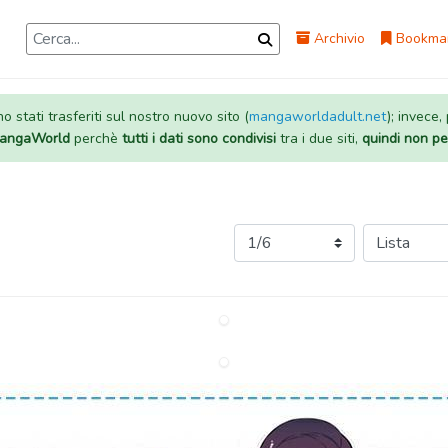
Archivio
Bookma
 stati trasferiti sul nostro nuovo sito (
mangaworldadult.net
); invece,
 MangaWorld
perchè
tutti i dati sono condivisi
tra i due siti,
quindi non pe