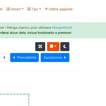
rk
Generi
Tipo
Ultime aggiunte
 per i Manga classici, puoi utilizzare
MangaWorld
.
rderai alcun dato, inclusi bookmarks e premium
!
Precedente
Successivo