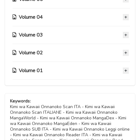
Capitolo 24
11 Novembre 2020
Volume 04
Capitolo 20
Capitolo 23
11 Novembre 2020
11 Novembre 2020
Volume 03
Capitolo 16
Capitolo 19.1
11 Novembre 2020
Capitolo 22
11 Novembre 2020
Volume 02
Capitolo 12
11 Novembre 2020
Capitolo 15
11 Novembre 2020
Capitolo 19
11 Novembre 2020
Volume 01
Capitolo 21
Capitolo 08
11 Novembre 2020
Capitolo 11
11 Novembre 2020
11 Novembre 2020
Capitolo 14
11 Novembre 2020
Capitolo 18
Capitolo 04
11 Novembre 2020
Capitolo 07
11 Novembre 2020
11 Novembre 2020
Capitolo 10
Keywords:
11 Novembre 2020
Capitolo 13
Kimi wa Kawaii Onnanoko Scan ITA - Kimi wa Kawaii
11 Novembre 2020
Capitolo 17
Onnanoko Scan ITALIANE - Kimi wa Kawaii Onnanoko
Capitolo 03
11 Novembre 2020
MangaWorld - Kimi wa Kawaii Onnanoko MangaDex - Kimi
Capitolo 06
11 Novembre 2020
11 Novembre 2020
wa Kawaii Onnanoko MangaEden - Kimi wa Kawaii
Capitolo 09
11 Novembre 2020
Onnanoko SUB ITA - Kimi wa Kawaii Onnanoko Leggi online
11 Novembre 2020
- Kimi wa Kawaii Onnanoko Reader ITA - Kimi wa Kawaii
Capitolo 16.5
Capitolo 02