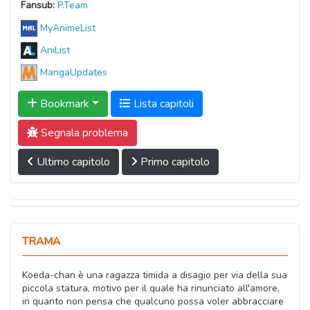
Fansub:
P.Team
MyAnimeList
AniList
MangaUpdates
Bookmark
Lista capitoli
Segnala problema
Ultimo capitolo
Primo capitolo
TRAMA
Koeda-chan è una ragazza timida a disagio per via della sua
piccola statura, motivo per il quale ha rinunciato all'amore,
in quanto non pensa che qualcuno possa voler abbracciare