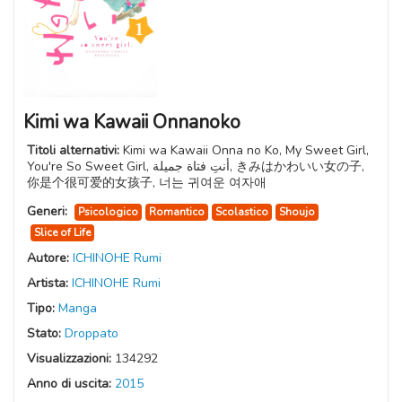
Kimi wa Kawaii Onnanoko
Titoli alternativi:
Kimi wa Kawaii Onna no Ko, My Sweet Girl,
You're So Sweet Girl, أنتِ فتاة جميلة, きみはかわいい女の子,
你是个很可爱的女孩子, 너는 귀여운 여자애
Generi:
Psicologico
Romantico
Scolastico
Shoujo
Slice of Life
Autore:
ICHINOHE Rumi
Artista:
ICHINOHE Rumi
Tipo:
Manga
Stato:
Droppato
Visualizzazioni:
134292
Anno di uscita:
2015