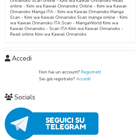
Onnanoko Scan online - Kimi wa Kawaii Onnanoko Read
Capitolo 05
11 Novembre 2020
11 Novembre 2020
online - Kimi wa Kawaii Onnanoko Online - Kimi wa Kawaii
11 Novembre 2020
Onnanoko Manga ITA - Kimi wa Kawaii Onnanoko Manga
Scan - Kimi wa Kawaii Onnanoko Scan manga online - Kimi
Capitolo 01
wa Kawaii Onnanoko ITA Scan - MangaWorld Kimi wa
11 Novembre 2020
Kawaii Onnanoko - Scan ITA Kimi wa Kawaii Onnanoko -
Read online Kimi wa Kawaii Onnanoko
Accedi
Non hai un account?
Registrati!
Sei già registrato?
Accedi!
Socials