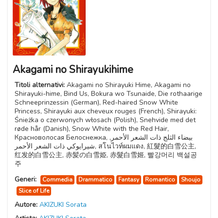
Akagami no Shirayukihime
Titoli alternativi:
Akagami no Shirayuki Hime, Akagami no
Shirayuki-hime, Bind Us, Bokura wo Tsunaide, Die rothaarige
Schneeprinzessin (German), Red-haired Snow White
Princess, Shirayuki aux cheveux rouges (French), Shirayuki:
Śnieżka o czerwonych włosach (Polish), Snehvide med det
røde hår (Danish), Snow White with the Red Hair,
Красноволосая Белоснежка, بيضاء الثلج ذات الشعر الأحمر,
شيرايوكي ذات الشعر الأحمر, สโนไวท์ผมแดง, 紅髮的白雪公主,
红发的白雪公主, 赤髪の白雪姫, 赤髮白雪姬, 빨강머리 백설공
주
Generi:
Commedia
Drammatico
Fantasy
Romantico
Shoujo
Slice of Life
Autore:
AKIZUKI Sorata