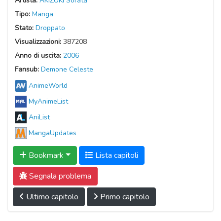
Artista:
AKIZUKI Sorata
Tipo:
Manga
Stato:
Droppato
Visualizzazioni:
387208
Anno di uscita:
2006
Fansub:
Demone Celeste
AnimeWorld
MyAnimeList
AniList
MangaUpdates
Bookmark
Lista capitoli
Segnala problema
Ultimo capitolo
Primo capitolo