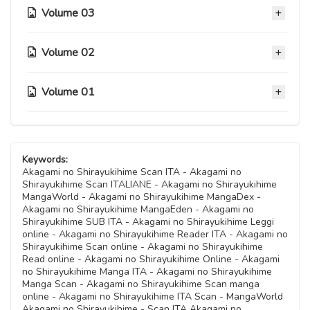
Capitolo 28
11 Novembre 2020
Volume 03
Capitolo 31
Capitolo 17
11 Novembre 2020
Capitolo 35
Capitolo 21
11 Novembre 2020
11 Novembre 2020
Capitolo 24
11 Novembre 2020
11 Novembre 2020
Volume 02
Capitolo 27
Capitolo 12
11 Novembre 2020
Capitolo 30
Capitolo 16
11 Novembre 2020
11 Novembre 2020
Capitolo 20
11 Novembre 2020
11 Novembre 2020
Volume 01
Capitolo 23
Capitolo 08
11 Novembre 2020
Capitolo 26.5
Capitolo 11
11 Novembre 2020
11 Novembre 2020
Capitolo 15
11 Novembre 2020
11 Novembre 2020
Capitolo 19
Capitolo 04.5
11 Novembre 2020
Capitolo 22
Capitolo 07
11 Novembre 2020
11 Novembre 2020
Capitolo 26
Capitolo 10
Keywords:
11 Novembre 2020
11 Novembre 2020
Capitolo 14
Akagami no Shirayukihime Scan ITA - Akagami no
11 Novembre 2020
11 Novembre 2020
Capitolo 18
Shirayukihime Scan ITALIANE - Akagami no Shirayukihime
Capitolo 04
11 Novembre 2020
MangaWorld - Akagami no Shirayukihime MangaDex -
Capitolo 06
11 Novembre 2020
11 Novembre 2020
Akagami no Shirayukihime MangaEden - Akagami no
Capitolo 09
11 Novembre 2020
Shirayukihime SUB ITA - Akagami no Shirayukihime Leggi
Capitolo 13
11 Novembre 2020
online - Akagami no Shirayukihime Reader ITA - Akagami no
Capitolo 03
11 Novembre 2020
Shirayukihime Scan online - Akagami no Shirayukihime
Capitolo 05
11 Novembre 2020
Read online - Akagami no Shirayukihime Online - Akagami
11 Novembre 2020
no Shirayukihime Manga ITA - Akagami no Shirayukihime
Manga Scan - Akagami no Shirayukihime Scan manga
Capitolo 02
online - Akagami no Shirayukihime ITA Scan - MangaWorld
11 Novembre 2020
Akagami no Shirayukihime - Scan ITA Akagami no