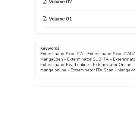
Capitolo 18
Volume 02
Capitolo 14
Capitolo 17
Capitolo 13
Volume 01
Capitolo 09
Capitolo 16
Capitolo 12
Capitolo 08
Capitolo 04
Capitolo 15
Capitolo 11.2
Keywords:
Capitolo 07
Capitolo 03
Exterminator Scan ITA - Exterminator Scan ITAL
MangaEden - Exterminator SUB ITA - Exterminator
Capitolo 11
Capitolo 06
Exterminator Read online - Exterminator Online 
Capitolo 02
manga online - Exterminator ITA Scan - MangaWor
Capitolo 10
Capitolo 05
Capitolo 01