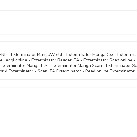
03 Febbraio 
11 Novembre 
20 Gennaio 
11 Novembre 
11 Novembre 
08 Dicembre 
11 Novembre 
11 Novembre 
11 Novembre 
11 Novembre 
11 Novembre 
11 Novembre 
11 Novembre 
IANE - Exterminator MangaWorld - Exterminator MangaDex - Extermina
 Leggi online - Exterminator Reader ITA - Exterminator Scan online -
11 Novembre 
11 Novembre 
- Exterminator Manga ITA - Exterminator Manga Scan - Exterminator S
11 Novembre 
ld Exterminator - Scan ITA Exterminator - Read online Exterminator
11 Novembre 
11 Novembre 
11 Novembre 