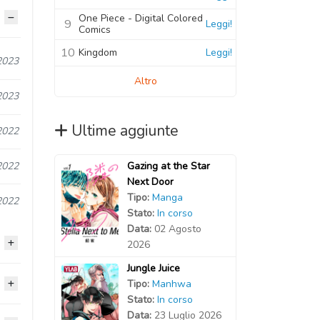
One Piece - Digital Colored
9
Leggi!
Comics
10
Kingdom
Leggi!
2023
Altro
2023
Ultime aggiunte
2022
Gazing at the Star
2022
Next Door
Tipo:
Manga
2022
Stato:
In corso
Data:
02 Agosto
2026
Jungle Juice
Tipo:
Manhwa
2022
Stato:
In corso
Data:
23 Luglio 2026