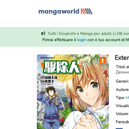
Tutti i Doujinshi e Manga per adulti (+18) sono
Potrai effettuare il
login
con il tuo account di
Exte
Titoli a
Дези
Generi
Autore
Tipo:
M
Visuali
Volumi 
Fansub