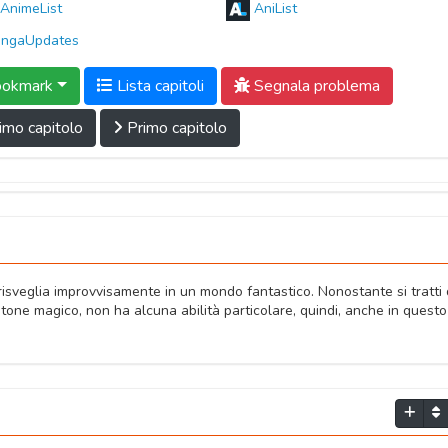
AnimeList
AniList
ngaUpdates
okmark
Lista capitoli
Segnala problema
imo capitolo
Primo capitolo
risveglia improvvisamente in un mondo fantastico. Nonostante si tratti 
tone magico, non ha alcuna abilità particolare, quindi, anche in questo