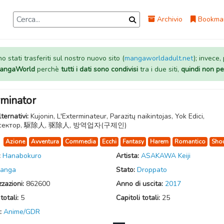
Archivio
Bookma
 stati trasferiti sul nostro nuovo sito (
mangaworldadult.net
); invece,
 MangaWorld
perchè
tutti i dati sono condivisi
tra i due siti,
quindi non pe
rminator
lternativi:
Kujonin, L'Exterminateur, Parazitų naikintojas, Yok Edici,
нсектор, 駆除人, 驱除人, 방역업자(구제인)
:
Azione
Avventura
Commedia
Ecchi
Fantasy
Harem
Romantico
Sho
:
Hanabokuro
Artista:
ASAKAWA Keiji
anga
Stato:
Droppato
zzazioni:
862600
Anno di uscita:
2017
totali:
5
Capitoli totali:
25
:
Anime/GDR