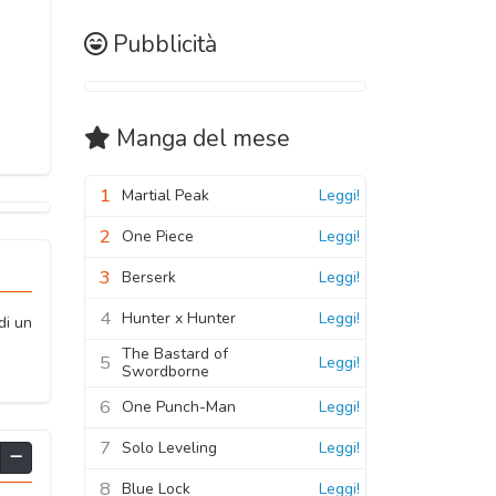
Pubblicità
Manga
del mese
1
Martial Peak
Leggi!
2
One Piece
Leggi!
3
Berserk
Leggi!
4
Hunter x Hunter
Leggi!
di un
The Bastard of
5
Leggi!
Swordborne
6
One Punch-Man
Leggi!
7
Solo Leveling
Leggi!
8
Blue Lock
Leggi!