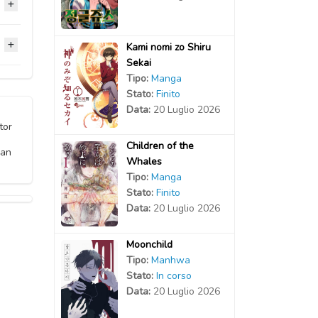
2021
2020
2021
2020
Kami nomi zo Shiru
2020
Sekai
2020
2020
Tipo:
Manga
2020
2020
Stato:
Finito
2020
Data:
20 Luglio 2026
2020
2020
2020
tor
Children of the
2020
2020
can
2020
Whales
Tipo:
Manga
2020
2020
2020
Stato:
Finito
Data:
20 Luglio 2026
Moonchild
Tipo:
Manhwa
Stato:
In corso
Data:
20 Luglio 2026