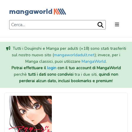
Tutti i Doujinshi e Manga per adulti (+18) sono stati trasferiti
sul nostro nuovo sito (
mangaworldadult.net
); invece, per i
Manga classici, puoi utilizzare
MangaWorld
.
Potrai effettuare il
login
con il tuo account di MangaWorld
perchè
tutti i dati sono condivisi
tra i due siti,
quindi non
perderai alcun dato, inclusi bookmarks e premium
!