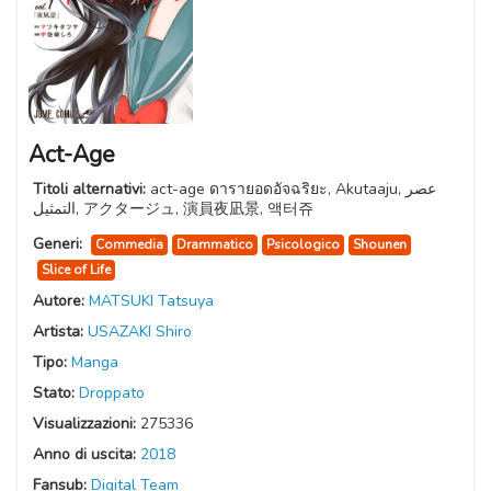
Act-Age
Titoli alternativi:
act-age ดารายอดอัจฉริยะ, Akutaaju, عصر
التمثيل, アクタージュ, 演員夜凪景, 액터쥬
Generi:
Commedia
Drammatico
Psicologico
Shounen
Slice of Life
Autore:
MATSUKI Tatsuya
Artista:
USAZAKI Shiro
Tipo:
Manga
Stato:
Droppato
Visualizzazioni:
275336
Anno di uscita:
2018
Fansub:
Digital Team