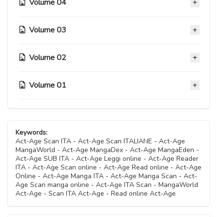
Volume 04
Capitolo 43
Capitolo 51
11 Novembre 2020
11 Novembre 2020
Volume 03
Capitolo 34
Capitolo 42
11 Novembre 2020
Capitolo 50
11 Novembre 2020
Volume 02
Capitolo 25.1
11 Novembre 2020
Capitolo 33
11 Novembre 2020
Capitolo 41
11 Novembre 2020
Volume 01
Capitolo 49
Capitolo 16.1
11 Novembre 2020
Capitolo 25
11 Novembre 2020
11 Novembre 2020
Capitolo 32
11 Novembre 2020
Capitolo 40
Capitolo 07.1
11 Novembre 2020
Capitolo 48
Capitolo 16
11 Novembre 2020
11 Novembre 2020
Capitolo 24
Keywords:
11 Novembre 2020
11 Novembre 2020
Capitolo 31
Act-Age Scan ITA - Act-Age Scan ITALIANE - Act-Age
11 Novembre 2020
Capitolo 39
MangaWorld - Act-Age MangaDex - Act-Age MangaEden -
Capitolo 07
11 Novembre 2020
Capitolo 47.1
Act-Age SUB ITA - Act-Age Leggi online - Act-Age Reader
Capitolo 15
11 Novembre 2020
11 Novembre 2020
ITA - Act-Age Scan online - Act-Age Read online - Act-Age
Capitolo 23
11 Novembre 2020
11 Novembre 2020
Online - Act-Age Manga ITA - Act-Age Manga Scan - Act-
Capitolo 30
11 Novembre 2020
Age Scan manga online - Act-Age ITA Scan - MangaWorld
Capitolo 38
Capitolo 06
11 Novembre 2020
Act-Age - Scan ITA Act-Age - Read online Act-Age
Capitolo 47
Capitolo 14
11 Novembre 2020
11 Novembre 2020
Capitolo 22
11 Novembre 2020
11 Novembre 2020
Capitolo 29