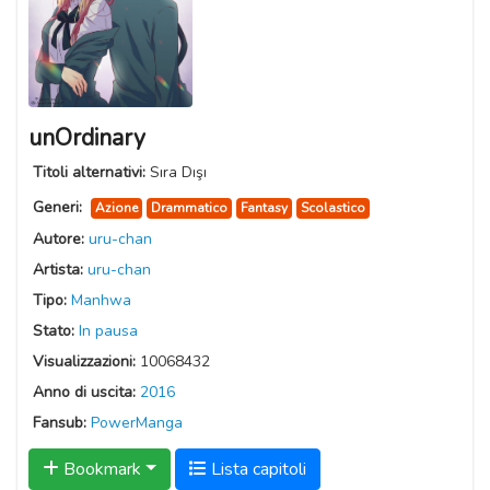
unOrdinary
Titoli alternativi:
Sıra Dışı
Generi:
Azione
Drammatico
Fantasy
Scolastico
Autore:
uru-chan
Artista:
uru-chan
Tipo:
Manhwa
Stato:
In pausa
Visualizzazioni:
10068432
Anno di uscita:
2016
Fansub:
PowerManga
Bookmark
Lista capitoli