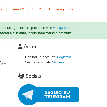
rk
Generi
Tipo
Ultime aggiunte
 per i Manga classici, puoi utilizzare
MangaWorld
.
rderai alcun dato, inclusi bookmarks e premium
!
Accedi
Non hai un account?
Registrati!
gi,
Sei già registrato?
Accedi!
るカギで
Socials