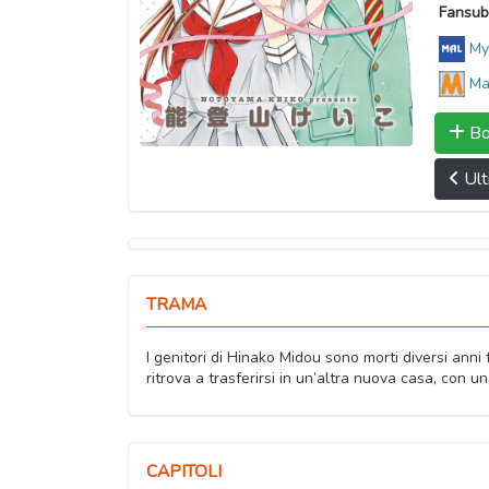
Fansub
My
Ma
Bo
Ult
TRAMA
I genitori di Hinako Midou sono morti diversi anni 
ritrova a trasferirsi in un’altra nuova casa, co
CAPITOLI