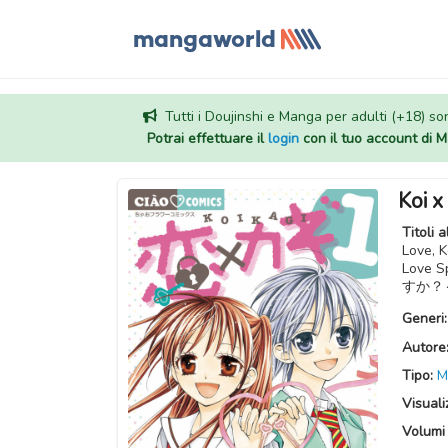
Tutti i Doujinshi e Manga per adulti (+18) sono
Potrai effettuare il
login
con il tuo account di
Koi x
Titoli a
Love, K
Love
すか？
Generi
Autore
Tipo:
M
Visuali
Volumi 