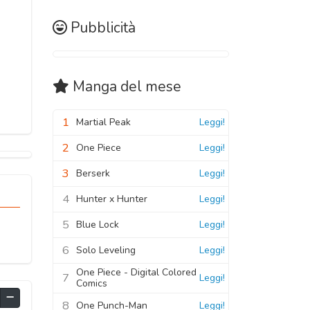
Pubblicità
Manga
del mese
1
Martial Peak
Leggi!
2
One Piece
Leggi!
3
Berserk
Leggi!
4
Hunter x Hunter
Leggi!
5
Blue Lock
Leggi!
6
Solo Leveling
Leggi!
One Piece - Digital Colored
7
Leggi!
Comics
8
One Punch-Man
Leggi!