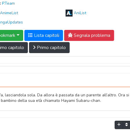
:
P.Team
AnimeList
AniList
ngaUpdates
okmark
Lista capitoli
Segnala problema
imo capitolo
Primo capitolo
fa, lasciandola sola. Da allora è passata da un parente all’altro. Ora si
n un bambino della sua età chiamato Hayami Subaru-chan.