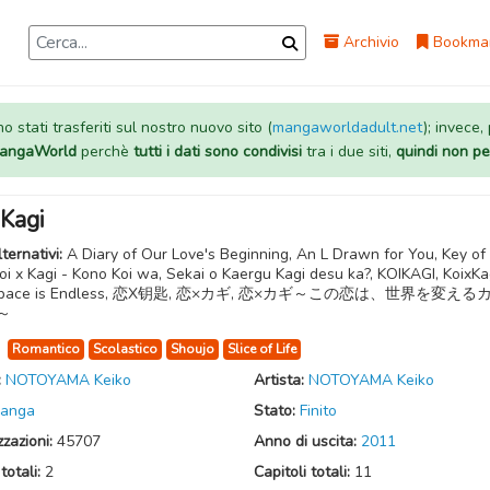
Archivio
Bookma
 stati trasferiti sul nostro nuovo sito (
mangaworldadult.net
); invece,
 MangaWorld
perchè
tutti i dati sono condivisi
tra i due siti,
quindi non pe
 Kagi
lternativi:
A Diary of Our Love's Beginning, An L Drawn for You, Key of
oi x Kagi - Kono Koi wa, Sekai o Kaergu Kagi desu ka?, KOIKAGI, KoixKa
 Space is Endless, 恋X钥匙, 恋×カギ, 恋×カギ～この恋は、世界を変え
～
:
Romantico
Scolastico
Shoujo
Slice of Life
:
NOTOYAMA Keiko
Artista:
NOTOYAMA Keiko
anga
Stato:
Finito
zzazioni:
45707
Anno di uscita:
2011
totali:
2
Capitoli totali:
11