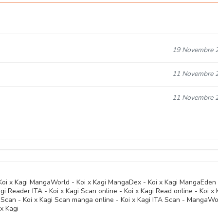
19 Novembre 
11 Novembre 
11 Novembre 
11 Novembre 
11 Novembre 
 Koi x Kagi MangaWorld - Koi x Kagi MangaDex - Koi x Kagi MangaEden 
agi Reader ITA - Koi x Kagi Scan online - Koi x Kagi Read online - Koi x 
a Scan - Koi x Kagi Scan manga online - Koi x Kagi ITA Scan - MangaWo
11 Novembre 
 x Kagi