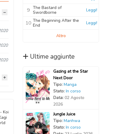
The Bastard of
9
Leggi!
Swordborne
The Beginning After the
10
Leggi!
End
2020
Altro
2020
Ultime aggiunte
2020
Gazing at the Star
Next Door
Tipo:
Manga
Stato:
In corso
2020
Data:
02 Agosto
2026
2020
- Koi
Jungle Juice
Kagi
Tipo:
Manhwa
rld
2020
Stato:
In corso
Data:
23 Luglio 2026