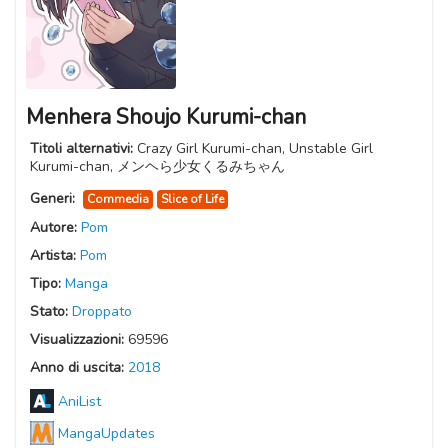
Menhera Shoujo Kurumi-chan
Titoli alternativi:
Crazy Girl Kurumi-chan, Unstable Girl
Kurumi-chan, メンヘら少女くるみちゃん
Generi:
Commedia
Slice of Life
Autore:
Pom
Artista:
Pom
Tipo:
Manga
Stato:
Droppato
Visualizzazioni:
69596
Anno di uscita:
2018
AniList
MangaUpdates