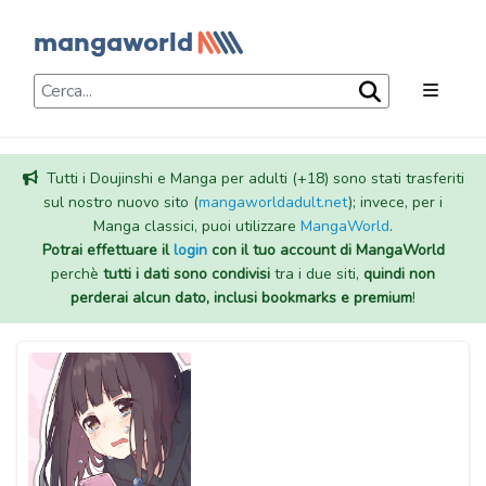
Tutti i Doujinshi e Manga per adulti (+18) sono stati trasferiti
sul nostro nuovo sito (
mangaworldadult.net
); invece, per i
Manga classici, puoi utilizzare
MangaWorld
.
Potrai effettuare il
login
con il tuo account di MangaWorld
perchè
tutti i dati sono condivisi
tra i due siti,
quindi non
perderai alcun dato, inclusi bookmarks e premium
!