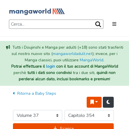
Tutti i Doujinshi e Manga per adulti (+18) sono stati trasferiti
sul nostro nuovo sito (
mangaworldadult.net
); invece, per i
Manga classici, puoi utilizzare
MangaWorld
.
Potrai effettuare il
login
con il tuo account di MangaWorld
perchè
tutti i dati sono condivisi
tra i due siti,
quindi non
perderai alcun dato, inclusi bookmarks e premium
!
Ritorna a
Baby Steps
Scarica