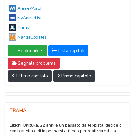
AnimeWorld
MyAnimeList
AniList
MangaUpdates
Bookmark
Lista capitoli
Segnala problema
Ultimo capitolo
Primo capitolo
TRAMA
Eikichi Onizuka, 22 anni e un passato da teppista, decide di
cambiar vita e di impegnarsi a fondo per realizzare il suo