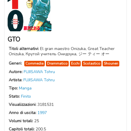
GTO
Titoli alternativi:
El gran maestro Onizuka, Great Teacher
Onizuka, Крутой учитель Онидзука, ジー ティー オー
Generi:
Commedia
Drammatico
Ecchi
Scolastico
Shounen
Autore:
FUJISAWA Tohru
Artista:
FUJISAWA Tohru
Tipo:
Manga
Stato:
Finito
Visualizzazioni:
3181531
Anno di uscita:
1997
Volumi totali:
25
Capitoli totali:
200.5