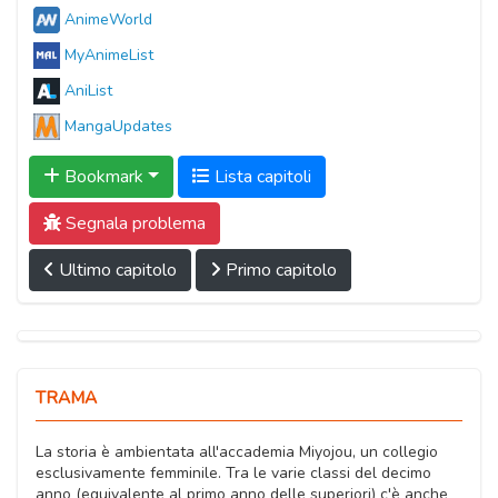
AnimeWorld
MyAnimeList
AniList
MangaUpdates
Bookmark
Lista capitoli
Segnala problema
Ultimo capitolo
Primo capitolo
TRAMA
La storia è ambientata all'accademia Miyojou, un collegio
esclusivamente femminile. Tra le varie classi del decimo
anno (equivalente al primo anno delle superiori) c'è anche