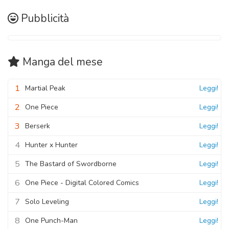
04 Gennaio 2021
26 Febbraio 2021
Pubblicità
Capitolo 08
- Una persona senza cuore
Capitolo 16
- Scatenata
01 Gennaio 2021
19 Febbraio 2021
Manga
del mese
Capitolo 07
- Ce la metterò tutta
28 Dicembre 2020
1
Martial Peak
Leggi!
2
One Piece
Leggi!
3
Berserk
Leggi!
4
Hunter x Hunter
Leggi!
5
The Bastard of Swordborne
Leggi!
6
One Piece - Digital Colored Comics
Leggi!
7
Solo Leveling
Leggi!
8
One Punch-Man
Leggi!