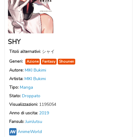
SHY
Titoli alternativi:
シャイ
Generi:
Azione
Fantasy
Shounen
Autore:
MIKI Bukimi
Artista:
MIKI Bukimi
Tipo:
Manga
Stato:
Droppato
Visualizzazioni:
1195054
Anno di uscita:
2019
Fansub:
JuinJutsu
AnimeWorld