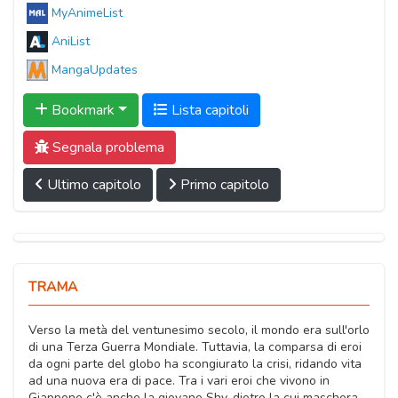
MyAnimeList
AniList
MangaUpdates
Bookmark
Lista capitoli
Segnala problema
Ultimo capitolo
Primo capitolo
TRAMA
Verso la metà del ventunesimo secolo, il mondo era sull'orlo
di una Terza Guerra Mondiale. Tuttavia, la comparsa di eroi
da ogni parte del globo ha scongiurato la crisi, ridando vita
ad una nuova era di pace. Tra i vari eroi che vivono in
Giappone c'è anche la giovane Shy, dietro la cui maschera