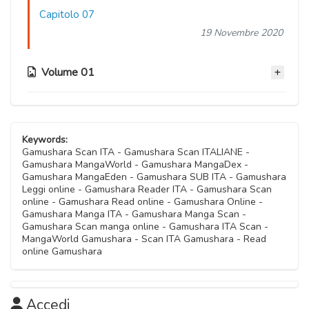
Capitolo 07
19 Novembre 2020
Volume 01
Capitolo 06
19 Novembre 2020
Keywords:
Gamushara Scan ITA - Gamushara Scan ITALIANE -
Gamushara MangaWorld - Gamushara MangaDex -
Capitolo 05
Gamushara MangaEden - Gamushara SUB ITA - Gamushara
19 Novembre 2020
Leggi online - Gamushara Reader ITA - Gamushara Scan
online - Gamushara Read online - Gamushara Online -
Gamushara Manga ITA - Gamushara Manga Scan -
Capitolo 04
Gamushara Scan manga online - Gamushara ITA Scan -
19 Novembre 2020
MangaWorld Gamushara - Scan ITA Gamushara - Read
online Gamushara
Capitolo 03
19 Novembre 2020
Accedi