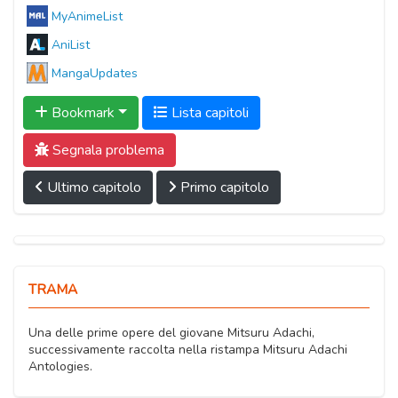
MyAnimeList
AniList
MangaUpdates
Bookmark
Lista capitoli
Segnala problema
Ultimo capitolo
Primo capitolo
TRAMA
Una delle prime opere del giovane Mitsuru Adachi,
successivamente raccolta nella ristampa Mitsuru Adachi
Antologies.