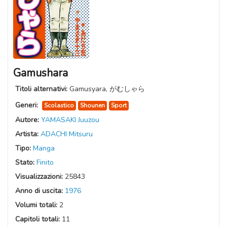
Gamushara
Titoli alternativi:
Gamusyara, がむしゃら
Generi:
Scolastico
Shounen
Sport
Autore:
YAMASAKI Juuzou
Artista:
ADACHI Mitsuru
Tipo:
Manga
Stato:
Finito
Visualizzazioni:
25843
Anno di uscita:
1976
Volumi totali:
2
Capitoli totali:
11