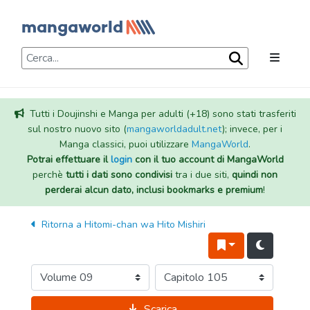
Tutti i Doujinshi e Manga per adulti (+18) sono stati trasferiti
sul nostro nuovo sito (
mangaworldadult.net
); invece, per i
Manga classici, puoi utilizzare
MangaWorld
.
Potrai effettuare il
login
con il tuo account di MangaWorld
perchè
tutti i dati sono condivisi
tra i due siti,
quindi non
perderai alcun dato, inclusi bookmarks e premium
!
Ritorna a
Hitomi-chan wa Hito Mishiri
Scarica