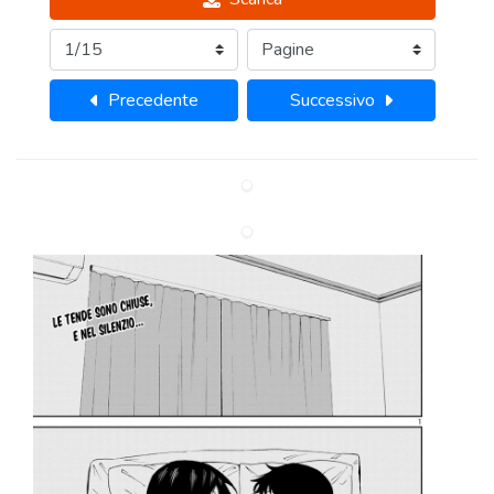
Precedente
Successivo