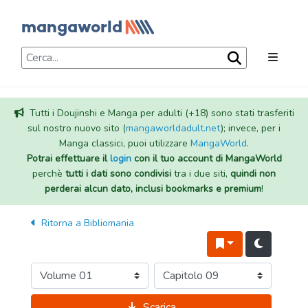
Tutti i Doujinshi e Manga per adulti (+18) sono stati trasferiti
sul nostro nuovo sito (
mangaworldadult.net
); invece, per i
Manga classici, puoi utilizzare
MangaWorld
.
Potrai effettuare il
login
con il tuo account di MangaWorld
perchè
tutti i dati sono condivisi
tra i due siti,
quindi non
perderai alcun dato, inclusi bookmarks e premium
!
Ritorna a
Bibliomania
Scarica