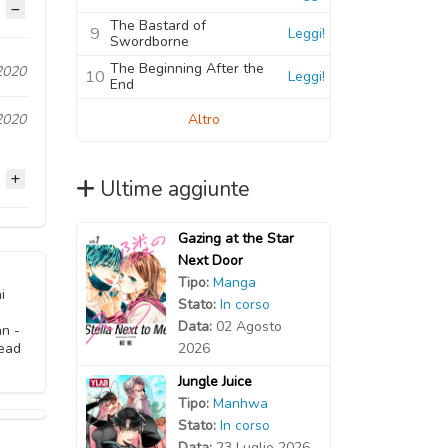
The Bastard of
9
Leggi!
Swordborne
The Beginning After the
2020
10
Leggi!
End
Altro
2020
Ultime aggiunte
Gazing at the Star
2020
Next Door
Tipo:
Manga
2020
i
Stato:
In corso
Data:
02 Agosto
n -
2020
2026
Read
Jungle Juice
Tipo:
Manhwa
Stato:
In corso
Data:
23 Luglio 2026