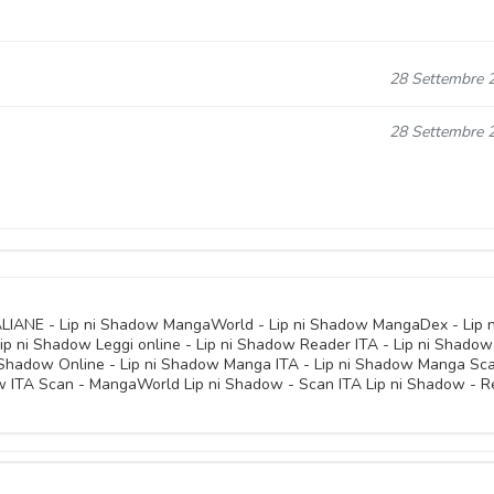
28 Settembre 
28 Settembre 
28 Settembre 
28 Settembre 
ALIANE - Lip ni Shadow MangaWorld - Lip ni Shadow MangaDex - Lip n
 ni Shadow Leggi online - Lip ni Shadow Reader ITA - Lip ni Shadow
ni Shadow Online - Lip ni Shadow Manga ITA - Lip ni Shadow Manga Sca
28 Settembre 
w ITA Scan - MangaWorld Lip ni Shadow - Scan ITA Lip ni Shadow - 