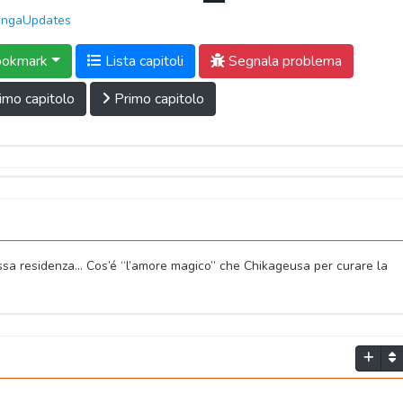
ngaUpdates
okmark
Lista capitoli
Segnala problema
imo capitolo
Primo capitolo
essa residenza… Cos’é “l’amore magico” che Chikageusa per curare la