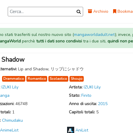
Archivio
Bookma
 stati trasferiti sul nostro nuovo sito (
mangaworldadult.net
); invece,
 MangaWorld
perchè
tutti i dati sono condivisi
tra i due siti,
quindi non pe
ni Shadow
lternativi:
Lip and Shadow, リップにシャドウ
:
Drammatico
Romantico
Scolastico
Shoujo
:
IZUKI Lily
Artista:
IZUKI Lily
anga
Stato:
Finito
zzazioni:
46748
Anno di uscita:
2015
totali:
1
Capitoli totali:
5
:
Chimudaku
AnimeList
AniList