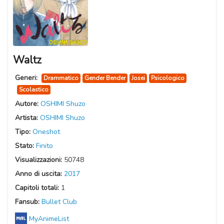
Waltz
Generi:
Drammatico
Gender Bender
Josei
Psicologico
Scolastico
Autore:
OSHIMI Shuzo
Artista:
OSHIMI Shuzo
Tipo:
Oneshot
Stato:
Finito
Visualizzazioni:
50748
Anno di uscita:
2017
Capitoli totali:
1
Fansub:
Bullet Club
MyAnimeList