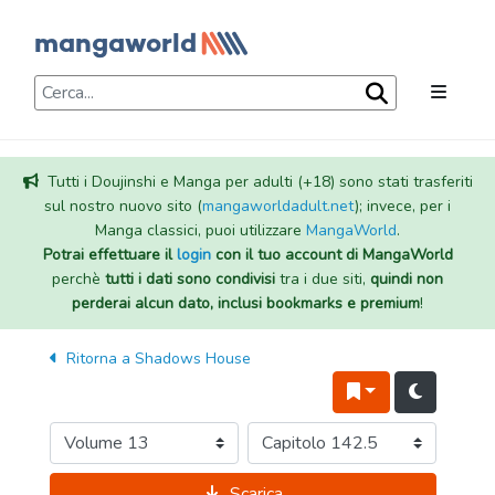
Tutti i Doujinshi e Manga per adulti (+18) sono stati trasferiti
sul nostro nuovo sito (
mangaworldadult.net
); invece, per i
Manga classici, puoi utilizzare
MangaWorld
.
Potrai effettuare il
login
con il tuo account di MangaWorld
perchè
tutti i dati sono condivisi
tra i due siti,
quindi non
perderai alcun dato, inclusi bookmarks e premium
!
Ritorna a
Shadows House
Scarica