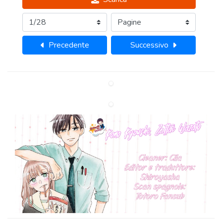
Precedente
Successivo