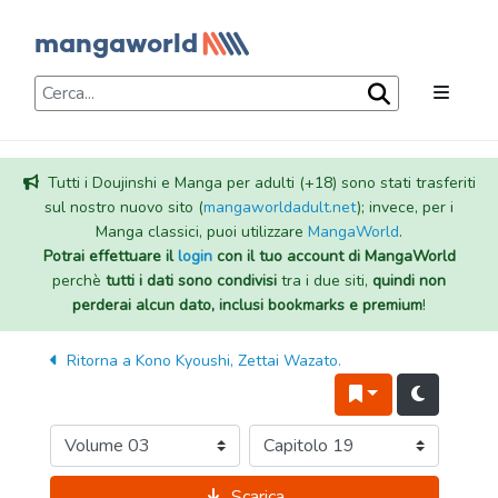
Tutti i Doujinshi e Manga per adulti (+18) sono stati trasferiti
sul nostro nuovo sito (
mangaworldadult.net
); invece, per i
Manga classici, puoi utilizzare
MangaWorld
.
Potrai effettuare il
login
con il tuo account di MangaWorld
perchè
tutti i dati sono condivisi
tra i due siti,
quindi non
perderai alcun dato, inclusi bookmarks e premium
!
Ritorna a
Kono Kyoushi, Zettai Wazato.
Scarica