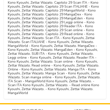
Kono Kyoushi, Zettai Wazato. Capitolo 29 Scan ITA - Kono
Kyoushi, Zettai Wazato. Capitolo 29 Scan ITALIANE - Kono
Kyoushi, Zettai Wazato. Capitolo 29 MangaWorld - Kono
Kyoushi, Zettai Wazato. Capitolo 29 MangaDex - Kono
Kyoushi, Zettai Wazato. Capitolo 29 MangaEden - Kono
Kyoushi, Zettai Wazato. Capitolo 29 Leggi online - Kono
Kyoushi, Zettai Wazato. Capitolo 29 Reader ITA - Kono
Kyoushi, Zettai Wazato. Capitolo 29 Scan online - Kono
Kyoushi, Zettai Wazato. Capitolo 29 Read online - Kono
Kyoushi, Zettai Wazato. Scan ITA - Kono Kyoushi, Zettai
Wazato. Scan ITALIANE - Kono Kyoushi, Zettai Wazato.
MangaWorld - Kono Kyoushi, Zettai Wazato. MangaDex -
Kono Kyoushi, Zettai Wazato. MangaEden - Kono Kyoushi,
Zettai Wazato. SUB ITA - Kono Kyoushi, Zettai Wazato.
Leggi online - Kono Kyoushi, Zettai Wazato. Reader ITA -
Kono Kyoushi, Zettai Wazato. Scan online - Kono Kyoushi,
Zettai Wazato. Read online - Kono Kyoushi, Zettai Wazato.
Online - Kono Kyoushi, Zettai Wazato. Manga ITA - Kono
Kyoushi, Zettai Wazato. Manga Scan - Kono Kyoushi, Zettai
Wazato. Scan manga online - Kono Kyoushi, Zettai Wazato.
ITA Scan - MangaWorld Kono Kyoushi, Zettai Wazato. -
Scan ITA Kono Kyoushi, Zettai Wazato. - Read online Kono
Kyoushi, Zettai Wazato. - Kono Kyoushi, Zettai Wazato.
MangaWorld