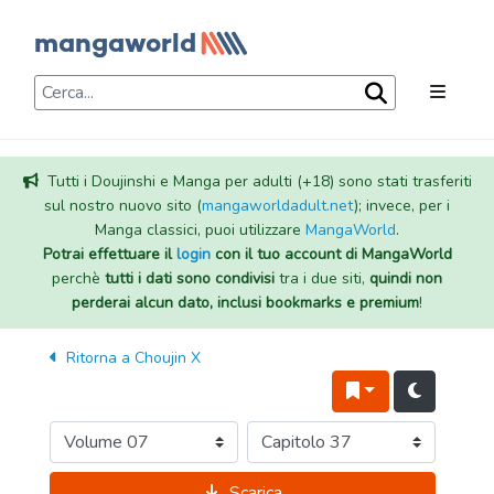
Tutti i Doujinshi e Manga per adulti (+18) sono stati trasferiti
sul nostro nuovo sito (
mangaworldadult.net
); invece, per i
Manga classici, puoi utilizzare
MangaWorld
.
Potrai effettuare il
login
con il tuo account di MangaWorld
perchè
tutti i dati sono condivisi
tra i due siti,
quindi non
perderai alcun dato, inclusi bookmarks e premium
!
Ritorna a
Choujin X
Scarica