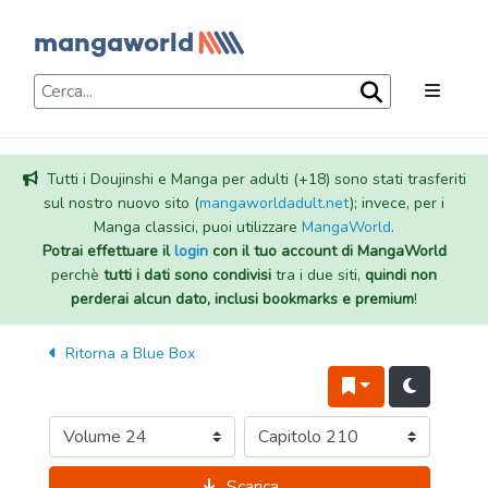
Tutti i Doujinshi e Manga per adulti (+18) sono stati trasferiti
sul nostro nuovo sito (
mangaworldadult.net
); invece, per i
Manga classici, puoi utilizzare
MangaWorld
.
Potrai effettuare il
login
con il tuo account di MangaWorld
perchè
tutti i dati sono condivisi
tra i due siti,
quindi non
perderai alcun dato, inclusi bookmarks e premium
!
Ritorna a
Blue Box
Scarica