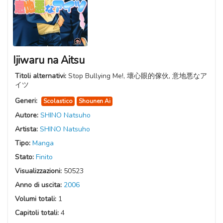
Ijiwaru na Aitsu
Titoli alternativi:
Stop Bullying Me!, 壞心眼的傢伙, 意地悪なア
イツ
Generi:
Scolastico
Shounen Ai
Autore:
SHINO Natsuho
Artista:
SHINO Natsuho
Tipo:
Manga
Stato:
Finito
Visualizzazioni:
50523
Anno di uscita:
2006
Volumi totali:
1
Capitoli totali:
4