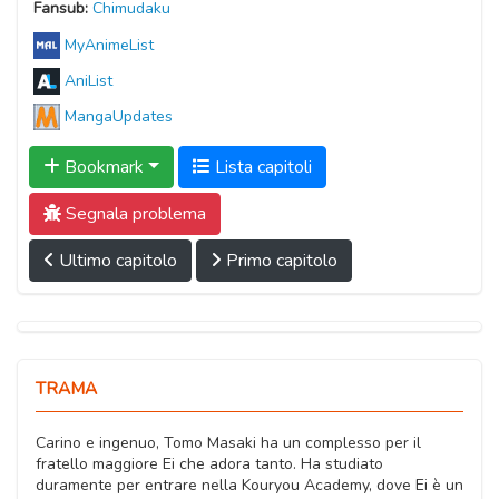
Fansub:
Chimudaku
MyAnimeList
AniList
MangaUpdates
Bookmark
Lista capitoli
Segnala problema
Ultimo capitolo
Primo capitolo
TRAMA
Carino e ingenuo, Tomo Masaki ha un complesso per il
fratello maggiore Ei che adora tanto. Ha studiato
duramente per entrare nella Kouryou Academy, dove Ei è un