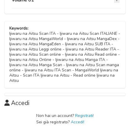
Capitolo 04
28 Settembre 2020
Keywords:
Ijiwaru na Aitsu Scan ITA - Ijiwaru na Aitsu Scan ITALIANE -
Ijiwaru na Aitsu MangaWorld - Ijiwaru na Aitsu MangaDex -
Capitolo 03
Ijiwaru na Aitsu MangaEden - Ijiwaru na Aitsu SUB ITA -
28 Settembre 2020
Ijiwaru na Aitsu Leggi online - Ijiwaru na Aitsu Reader ITA -
Ijiwaru na Aitsu Scan online - Ijiwaru na Aitsu Read online -
Ijiwaru na Aitsu Online - Ijiwaru na Aitsu Manga ITA -
Capitolo 02
Ijiwaru na Aitsu Manga Scan - Ijiwaru na Aitsu Scan manga
28 Settembre 2020
online - Ijiwaru na Aitsu ITA Scan - MangaWorld Ijiwaru na
Aitsu - Scan ITA Ijiwaru na Aitsu - Read online Ijiwaru na
Aitsu
Capitolo 01
28 Settembre 2020
Accedi
Non hai un account?
Registrati!
Sei già registrato?
Accedi!