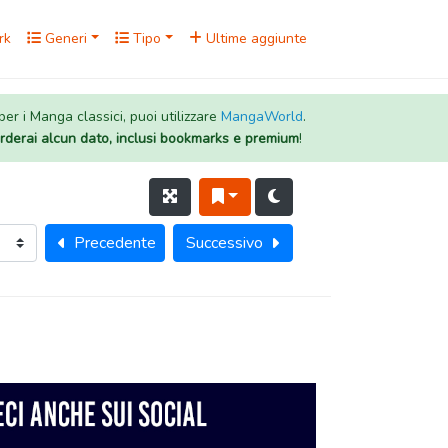
rk
Generi
Tipo
Ultime aggiunte
 per i Manga classici, puoi utilizzare
MangaWorld
.
rderai alcun dato, inclusi bookmarks e premium
!
Precedente
Successivo