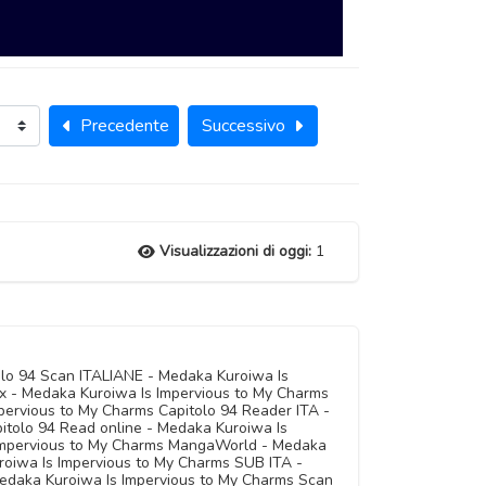
Precedente
Successivo
Visualizzazioni di oggi:
1
olo 94 Scan ITALIANE - Medaka Kuroiwa Is
x - Medaka Kuroiwa Is Impervious to My Charms
pervious to My Charms Capitolo 94 Reader ITA -
itolo 94 Read online - Medaka Kuroiwa Is
 Impervious to My Charms MangaWorld - Medaka
oiwa Is Impervious to My Charms SUB ITA -
Medaka Kuroiwa Is Impervious to My Charms Scan