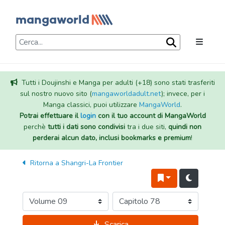
Tutti i Doujinshi e Manga per adulti (+18) sono stati trasferiti
sul nostro nuovo sito (
mangaworldadult.net
); invece, per i
Manga classici, puoi utilizzare
MangaWorld
.
Potrai effettuare il
login
con il tuo account di MangaWorld
perchè
tutti i dati sono condivisi
tra i due siti,
quindi non
perderai alcun dato, inclusi bookmarks e premium
!
Ritorna a
Shangri-La Frontier
Scarica