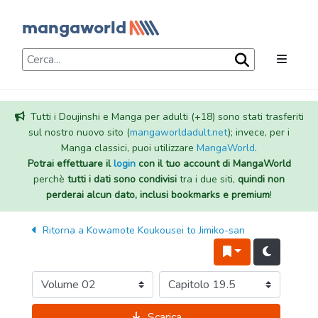
Tutti i Doujinshi e Manga per adulti (+18) sono stati trasferiti
sul nostro nuovo sito (
mangaworldadult.net
); invece, per i
Manga classici, puoi utilizzare
MangaWorld
.
Potrai effettuare il
login
con il tuo account di MangaWorld
perchè
tutti i dati sono condivisi
tra i due siti,
quindi non
perderai alcun dato, inclusi bookmarks e premium
!
Ritorna a
Kowamote Koukousei to Jimiko-san
Scarica