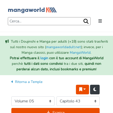
Tutti i Doujinshi e Manga per adulti (+18) sono stati trasferiti
sul nostro nuovo sito (
mangaworldadult.net
); invece, per i
Manga classici, puoi utilizzare
MangaWorld
.
Potrai effettuare il
login
con il tuo account di MangaWorld
perchè
tutti i dati sono condivisi
tra i due siti,
quindi non
perderai alcun dato, inclusi bookmarks e premium
!
Ritorna a
Temple
Scarica