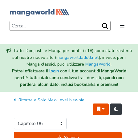
Tutti i Doujinshi e Manga per adulti (+18) sono stati trasferiti
sul nostro nuovo sito (
mangaworldadult.net
); invece, per i
Manga classici, puoi utilizzare
MangaWorld
.
Potrai effettuare il
login
con il tuo account di MangaWorld
perchè
tutti i dati sono condivisi
tra i due siti,
quindi non
perderai alcun dato, inclusi bookmarks e premium
!
Ritorna a
Solo Max-Level Newbie
Scarica