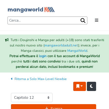
Tutti i Doujinshi e Manga per adulti (+18) sono stati trasferiti
sul nostro nuovo sito (
mangaworldadult.net
); invece, per i
Manga classici, puoi utilizzare
MangaWorld
.
Potrai effettuare il
login
con il tuo account di MangaWorld
perchè
tutti i dati sono condivisi
tra i due siti,
quindi non
perderai alcun dato, inclusi bookmarks e premium
!
Ritorna a
Solo Max-Level Newbie
Scarica