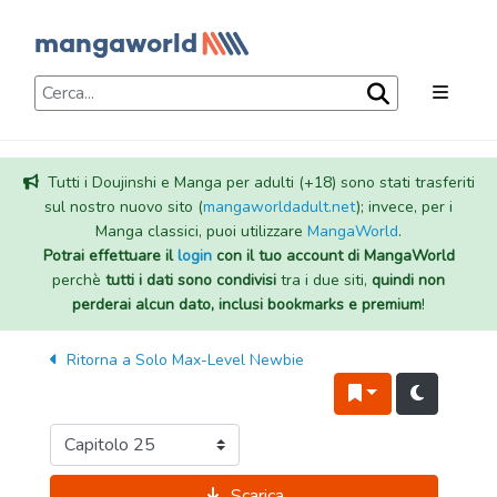
Tutti i Doujinshi e Manga per adulti (+18) sono stati trasferiti
sul nostro nuovo sito (
mangaworldadult.net
); invece, per i
Manga classici, puoi utilizzare
MangaWorld
.
Potrai effettuare il
login
con il tuo account di MangaWorld
perchè
tutti i dati sono condivisi
tra i due siti,
quindi non
perderai alcun dato, inclusi bookmarks e premium
!
Ritorna a
Solo Max-Level Newbie
Scarica