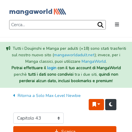
Tutti i Doujinshi e Manga per adulti (+18) sono stati trasferiti
sul nostro nuovo sito (
mangaworldadult.net
); invece, per i
Manga classici, puoi utilizzare
MangaWorld
.
Potrai effettuare il
login
con il tuo account di MangaWorld
perchè
tutti i dati sono condivisi
tra i due siti,
quindi non
perderai alcun dato, inclusi bookmarks e premium
!
Ritorna a
Solo Max-Level Newbie
Scarica