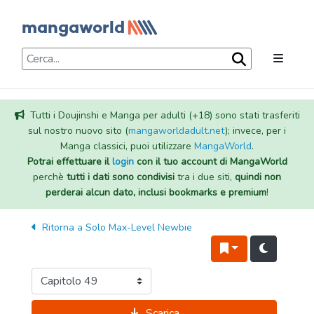
Tutti i Doujinshi e Manga per adulti (+18) sono stati trasferiti
sul nostro nuovo sito (
mangaworldadult.net
); invece, per i
Manga classici, puoi utilizzare
MangaWorld
.
Potrai effettuare il
login
con il tuo account di MangaWorld
perchè
tutti i dati sono condivisi
tra i due siti,
quindi non
perderai alcun dato, inclusi bookmarks e premium
!
Ritorna a
Solo Max-Level Newbie
Scarica