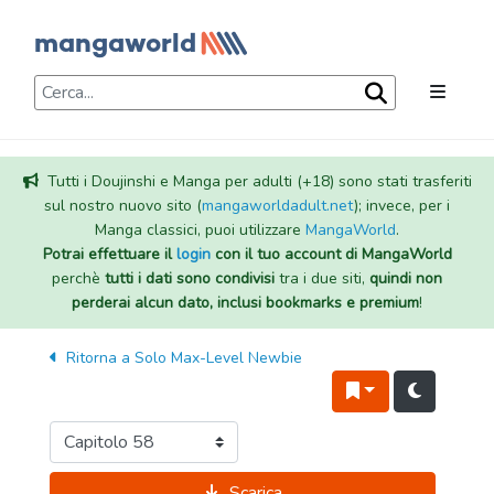
Tutti i Doujinshi e Manga per adulti (+18) sono stati trasferiti
sul nostro nuovo sito (
mangaworldadult.net
); invece, per i
Manga classici, puoi utilizzare
MangaWorld
.
Potrai effettuare il
login
con il tuo account di MangaWorld
perchè
tutti i dati sono condivisi
tra i due siti,
quindi non
perderai alcun dato, inclusi bookmarks e premium
!
Ritorna a
Solo Max-Level Newbie
Scarica