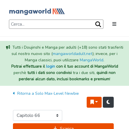
Tutti i Doujinshi e Manga per adulti (+18) sono stati trasferiti
sul nostro nuovo sito (
mangaworldadult.net
); invece, per i
Manga classici, puoi utilizzare
MangaWorld
.
Potrai effettuare il
login
con il tuo account di MangaWorld
perchè
tutti i dati sono condivisi
tra i due siti,
quindi non
perderai alcun dato, inclusi bookmarks e premium
!
Ritorna a
Solo Max-Level Newbie
Scarica