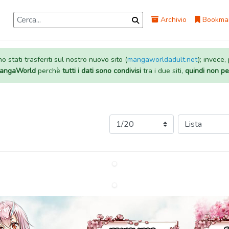
Archivio
Bookma
 stati trasferiti sul nostro nuovo sito (
mangaworldadult.net
); invece,
 MangaWorld
perchè
tutti i dati sono condivisi
tra i due siti,
quindi non pe