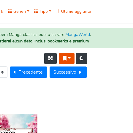
rk
Generi
Tipo
Ultime aggiunte
 per i Manga classici, puoi utilizzare
MangaWorld
.
rderai alcun dato, inclusi bookmarks e premium
!
Precedente
Successivo