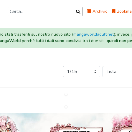
Archivio
Bookma
 stati trasferiti sul nostro nuovo sito (
mangaworldadult.net
); invece,
 MangaWorld
perchè
tutti i dati sono condivisi
tra i due siti,
quindi non pe