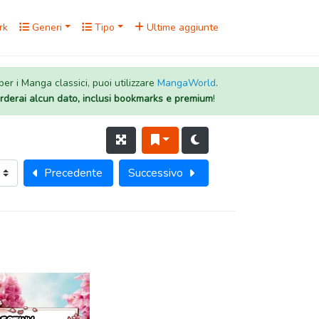
rk
Generi
Tipo
Ultime aggiunte
 per i Manga classici, puoi utilizzare
MangaWorld
.
rderai alcun dato, inclusi bookmarks e premium
!
Precedente
Successivo