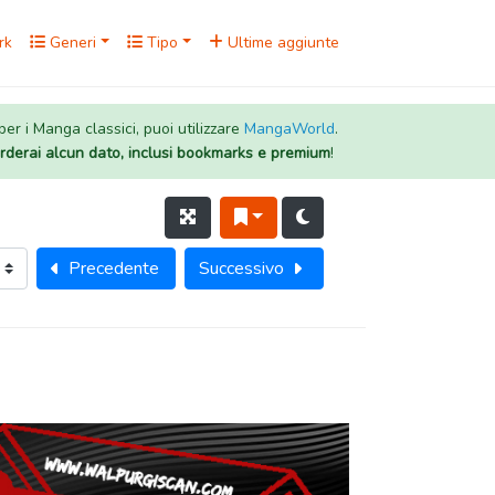
rk
Generi
Tipo
Ultime aggiunte
 per i Manga classici, puoi utilizzare
MangaWorld
.
rderai alcun dato, inclusi bookmarks e premium
!
Precedente
Successivo